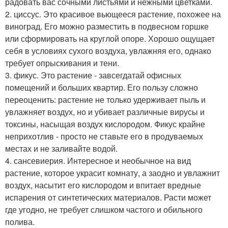
радовать вас сочными листьями и нежными цветками.
2. циссус. Это красивое вьющееся растение, похожее на
виноград. Его можно разместить в подвесном горшке
или сформировать на круглой опоре. Хорошо ощущает
себя в условиях сухого воздуха, увлажняя его, однако
требует опрыскивания и тени.
3. фикус. Это растение - завсегдатай офисных
помещений и больших квартир. Его пользу сложно
переоценить: растение не только удерживает пыль и
увлажняет воздух, но и убивает различные вирусы и
токсины, насыщая воздух кислородом. Фикус крайне
неприхотлив - просто не ставьте его в продуваемых
местах и не заливайте водой.
4. сансевиерия. Интересное и необычное на вид
растение, которое украсит комнату, а заодно и увлажнит
воздух, насытит его кислородом и впитает вредные
испарения от синтетических материалов. Расти может
где угодно, не требует слишком частого и обильного
полива.