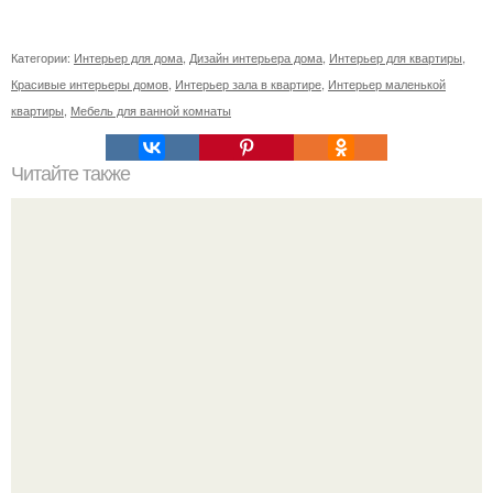
Категории:
Интерьер для дома
,
Дизайн интерьера дома
,
Интерьер для квартиры
,
Красивые интерьеры домов
,
Интерьер зала в квартире
,
Интерьер маленькой
квартиры
,
Мебель для ванной комнаты
Читайте также
Создание облицовочной плитки из стеклянных отходов.