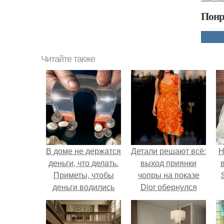
Понр
Читайте также
В доме не держатся
Детали решают всё:
Н
деньги, что делать.
выход приянки
Приметы, чтобы
чопры на показе
деньги водились
Dior обернулся
шквалом критики
п
из-за небрежного
в
пошива.