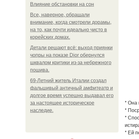
Влияние обстановки на сон
Все, наверное, обращали
внимание, когда смотрели дорамы,
на то, как почти идеально чисто в
корейских домах.
Детали решают всё: выход приянки
чопры на показе Dior обернулся
шквалом критики из-за небрежного
пошива.
69-Летний житель Италии создал
фальшивый античный амфитеатр и
долгое время успешно выдавал его
* Она
за настоящее историческое
* Пос
наследие.
* Спо
истир
* Ей 