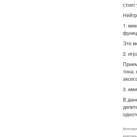
стоит
Нейтр
1. ми
функц
Это м
2. игр
Прием
тона,
аксес
3. им
В дан
делит
однот
Категори
квартир