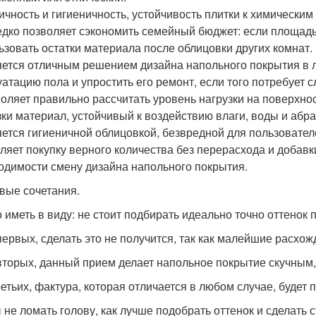
ичность и гигиеничность, устойчивость плитки к химически
едко позволяет сэкономить семейный бюджет: если площад
ьзовать остатки материала после облицовки других комнат.
яется отличным решением дизайна напольного покрытия в 
уатацию пола и упростить его ремонт, если того потребует с
воляет правильно рассчитать уровень нагрузки на поверхно
зки материал, устойчивый к воздействию влаги, воды и абр
яется гигиеничной облицовкой, безвредной для пользовател
ляет покупку верного количества без перерасхода и добавк
одимости смену дизайна напольного покрытия.
вые сочетания.
 иметь в виду: не стоит подбирать идеально точно оттенок 
-первых, сделать это не получится, так как малейшие расхож
-вторых, данный прием делает напольное покрытие скучным
третьих, фактура, которая отличается в любом случае, будет
 не ломать голову, как лучше подобрать оттенок и сделать