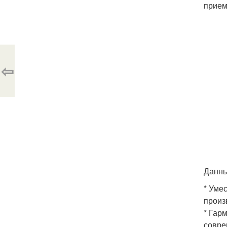
прием
⇦
Данны
* Уме
произ
* Гар
совре