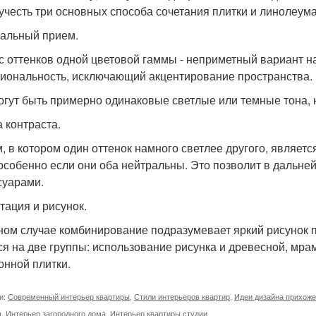
 учесть три основных способа сочетания плитки и линолеума
альный прием.
кс оттенков одной цветовой гаммы - неприметный вариант н
иональность, исключающий акцентирование пространства.
огут быть примерно одинаковые светлые или темные тона,
а контраста.
, в котором один оттенок намного светлее другого, являет
 особенно если они оба нейтральны. Это позволит в дальн
суарами.
итация и рисунок.
ном случае комбинирование подразумевает яркий рисунок 
ся на две группы: использование рисунка и древесной, мра
онной плитки.
и:
Современный интерьер квартиры
,
Стили интерьеров квартир
,
Идеи дизайна прихож
ы
,
Интерьер загородного дома
,
Интерьер квартиры студии