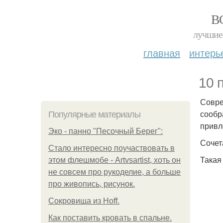
В
лучшие 
главная
интерь
10 
Совре
сообр
Популярные материалы
привл
Эко - панно "Песочный Берег":
Сочет
Стало интересно поучаствовать в
Такая
этом флешмобе - Artvsartist, хоть он
не совсем про рукоделие, а больше
про живопись, рисунок.
Сокровища из Hoff.
Как поставить кровать в спальне.