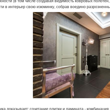
хности (в том числе создавая видимость ковровых полотен
сти в интерьер свою изюминку, собрав воедино разрознен
ика доказывает: сочетание плитки и ламината - комбинация 