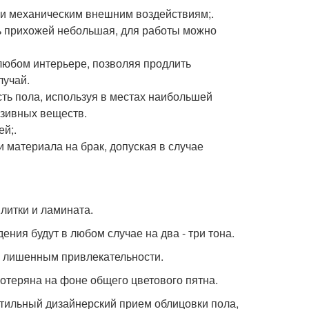
м и механическим внешним воздействиям;.
ь прихожей небольшая, для работы можно
любом интерьере, позволяя продлить
лучай.
сть пола, используя в местах наибольшей
азивных веществ.
ей;.
и материала на брак, допуская в случае
плитки и ламината.
дения будут в любом случае на два - три тона.
, лишенным привлекательности.
 потеряна на фоне общего цветового пятна.
 стильный дизайнерский прием облицовки пола,