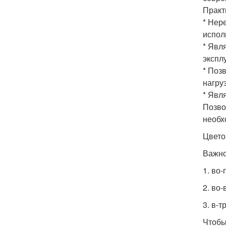
Практ
* Нер
испол
* Явл
экспл
* Поз
нагру
* Явл
Позво
необх
Цвето
Важно
1. во
2. во
3. в-
Чтобы