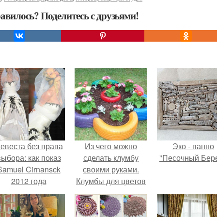
авилось? Поделитесь с друзьями!
евеста без права
Из чего можно
Эко - панно
выбора: как показ
сделать клумбу
"Песочный Бере
Samuel Cirnansck
своими руками.
2012 года
Клумбы для цветов
ревратил подиум
из подручных
 манифест против
материалов своими
принуждения.
руками