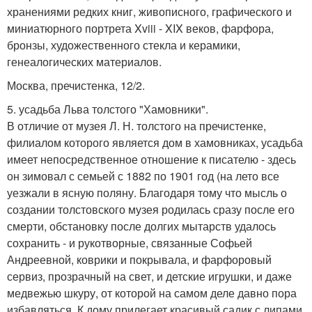
хранениями редких книг, живописного, графического и
миниатюрного портрета Xviii - XIX веков, фарфора,
бронзы, художественного стекла и керамики,
генеалогических материалов.
Москва, пречистенка, 12/2.
5. усадьба Льва толстого "Хамовники".
В отличие от музея Л. Н. толстого на пречистенке,
филиалом которого является дом в хамовниках, усадьба
имеет непосредственное отношение к писателю - здесь
он зимовал с семьей с 1882 по 1901 год (на лето все
уезжали в ясную поляну. Благодаря тому что мысль о
создании толстовского музея родилась сразу после его
смерти, обстановку после долгих мытарств удалось
сохранить - и рукотворные, связанные Софьей
Андреевной, коврики и покрывала, и фарфоровый
сервиз, прозрачный на свет, и детские игрушки, и даже
медвежью шкуру, от которой на самом деле давно пора
избавляться. К дому прилегает красивый садик с липами,