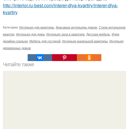
http://interior.ru-best.com/interer-dlya-kvartiry/interer-dlya-
kvartiry
Категории:
Интерьер для квартиры
,
Красивые интерьеры домов
,
Стили интерьеров
квартир
,
Интерьер для дома
,
Интерьер зала в квартире
,
Детская мебель
,
Идеи
дизайна спальни
,
Мебель для гостиной
,
Интерьер маленькой квартиры
,
Интерьер
деревянных домов
Читайте также
Вторая жизнь стеклянных бутылок: 8 идей.