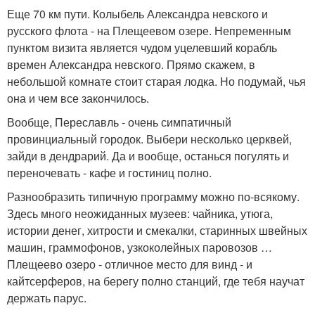
Еще 70 км пути. Колыбель Александра невского и
русского флота - на Плещеевом озере. Непременным
пунктом визита является чудом уцелевший корабль
времен Александра невского. Прямо скажем, в
небольшой комнате стоит старая лодка. Но подумай, чья
она и чем все закончилось.
Вообще, Переславль - очень симпатичный
провинциальный городок. Выбери несколько церквей,
зайди в дендрарий. Да и вообще, останься погулять и
переночевать - кафе и гостиниц полно.
Разнообразить типичную программу можно по-всякому.
Здесь много неожиданных музеев: чайника, утюга,
истории денег, хитрости и смекалки, старинных швейных
машин, граммофонов, узкоколейных паровозов …
Плещеево озеро - отличное место для винд - и
кайтсерферов, на берегу полно станций, где тебя научат
держать парус.