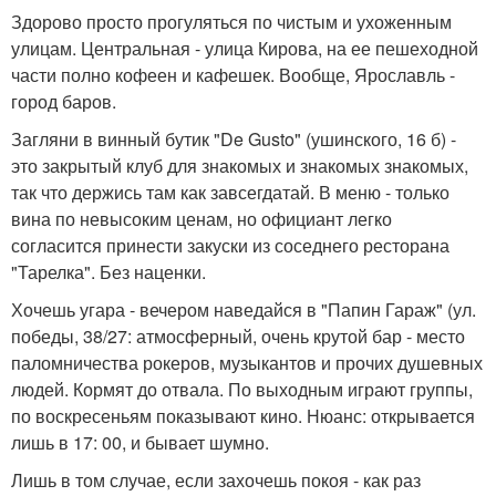
Здорово просто прогуляться по чистым и ухоженным
улицам. Центральная - улица Кирова, на ее пешеходной
части полно кофеен и кафешек. Вообще, Ярославль -
город баров.
Загляни в винный бутик "De Gusto" (ушинского, 16 б) -
это закрытый клуб для знакомых и знакомых знакомых,
так что держись там как завсегдатай. В меню - только
вина по невысоким ценам, но официант легко
согласится принести закуски из соседнего ресторана
"Тарелка". Без наценки.
Хочешь угара - вечером наведайся в "Папин Гараж" (ул.
победы, 38/27: атмосферный, очень крутой бар - место
паломничества рокеров, музыкантов и прочих душевных
людей. Кормят до отвала. По выходным играют группы,
по воскресеньям показывают кино. Нюанс: открывается
лишь в 17: 00, и бывает шумно.
Лишь в том случае, если захочешь покоя - как раз