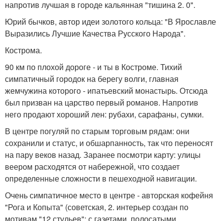
напротив лучшая в городе кальянная "тишина 2. 0".
Юрий бычков, автор идеи золотого кольца: "В Ярославле
Выразились Лучшие Качества Русского Народа".
Кострома.
90 км по плохой дороге - и ты в Костроме. Тихий
симпатичный городок на берегу волги, главная
жемчужина которого - ипатьевский монастырь. Отсюда
был призван на царство первый романов. Напротив
него продают хороший лен: рубахи, сарафаны, сумки.
В центре погуляй по старым торговым рядам: они
сохранили и статус, и обшарпанность, так что переносят
на пару веков назад. Заранее посмотри карту: улицы
веером расходятся от набережной, что создает
определенные сложности в пешеходной навигации.
Очень симпатичное место в центре - авторская кофейня
"Рога и Копыта" (советская, 2. интерьер создан по
мотивам "12 стульев": с газетами, полосатыми