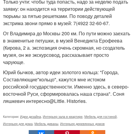
Только учти: чтобы туда попасть, надо за неделю подать
заявку: он находится на территории действующей
тюрьмы за пятью решетками. По поводу деталей
экстрима звони прямо в музей: 7(4922 32-60-67.
От Владимира до Москвы 200 км. По пути можно заехать
в знаменитые петушки, в музей Венедикта Ерофеева
(Кирова, 2 а. экспозиция очень скромная, но создатель
музея, он же экскурсовод, рассказывает просто
чарующе.
Юрий бычков, автор идеи золотого кольца: "Города,
Составляющие"кольцо", кажутся мне истоком
российской государственности. Именно здесь, в северо-
восточной Руси, сформировалась наша страна". Соня
ляшкевич интересно@Little. Histories.
Категории:
Идеи дизайна
,
Интерьер зала в квартире
,
Мебель для гостиной
,
Интерьер для дома
,
Мебель диваны
,
Интерьер деревянных домов