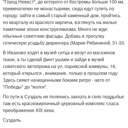
"Город Невест", до которого от Костромы больше 100 км,
примечателен не монастырями, сюда едут гулять по
городу: зайти в самый старый каменный дом, пройтись
по кварталу из красного кирпича, взглянуть на жилые
памятники эпохи конструктивизма. Много не жди:
обычные советские фасады. Добавь в прогулку
готическую усадьбу дюрингера (Марии Рябининой, 31-33.
В Иваново ходят в музей ситца и везут из магазинов
ткани, а ты сделай финт ушами и зайди в музей
советского автопрома на ул. парижской коммуны, 16,
который открылся , внимание, только в прошлом году.
Здесь сияют начищенными боками ретро - авто от
"Победы" до "волги".
По пути в Суздаль не поленись заехать в село поддыбье:
там есть краснокирпичный церковный комплекс спаса
преображения XIX века.
Суздаль.