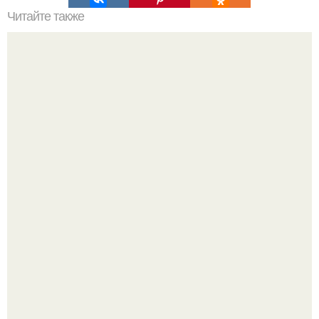
Читайте также
6 простых способов создать иллюзию пространства в
небольшой квартире:
В этом просторном пентхаусе с шестью спальнями