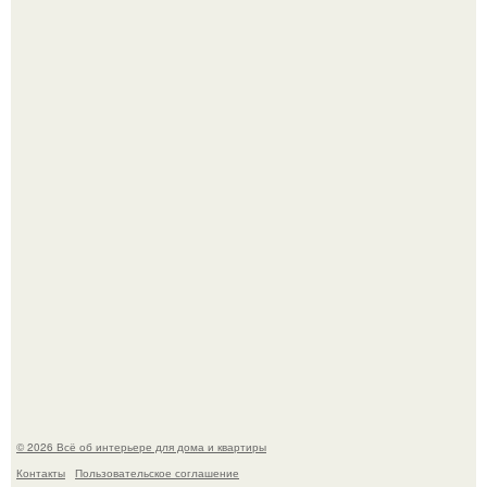
5 ошибок в планировке, из-за которых вы теряете метры.
Детали решают всё: выход приянки чопры на показе Dior
обернулся шквалом критики из-за небрежного пошива.
© 2026 Всё об интерьере для дома и квартиры
Контакты
Пользовательское соглашение