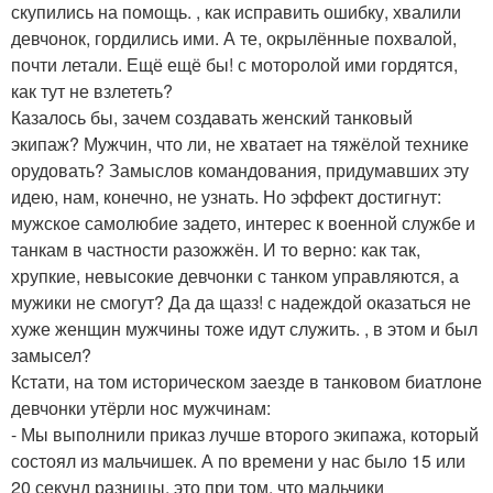
скупились на помощь. , как исправить ошибку, хвалили
девчонок, гордились ими. А те, окрылённые похвалой,
почти летали. Ещё ещё бы! с моторолой ими гордятся,
как тут не взлететь?
Казалось бы, зачем создавать женский танковый
экипаж? Мужчин, что ли, не хватает на тяжёлой технике
орудовать? Замыслов командования, придумавших эту
идею, нам, конечно, не узнать. Но эффект достигнут:
мужское самолюбие задето, интерес к военной службе и
танкам в частности разожжён. И то верно: как так,
хрупкие, невысокие девчонки с танком управляются, а
мужики не смогут? Да да щазз! с надеждой оказаться не
хуже женщин мужчины тоже идут служить. , в этом и был
замысел?
Кстати, на том историческом заезде в танковом биатлоне
девчонки утёрли нос мужчинам:
- Мы выполнили приказ лучше второго экипажа, который
состоял из мальчишек. А по времени у нас было 15 или
20 секунд разницы, это при том, что мальчики