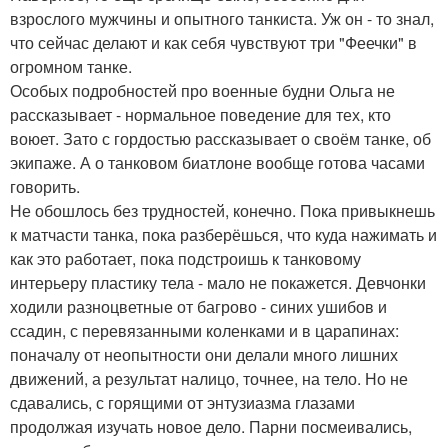
взрослого мужчины и опытного танкиста. Уж он - то знал,
что сейчас делают и как себя чувствуют три "Феечки" в
огромном танке.
Особых подробностей про военные будни Ольга не
рассказывает - нормальное поведение для тех, кто
воюет. Зато с гордостью рассказывает о своём танке, об
экипаже. А о танковом биатлоне вообще готова часами
говорить.
Не обошлось без трудностей, конечно. Пока привыкнешь
к матчасти танка, пока разберёшься, что куда нажимать и
как это работает, пока подстроишь к танковому
интерьеру пластику тела - мало не покажется. Девчонки
ходили разноцветные от багрово - синих ушибов и
ссадин, с перевязанными коленками и в царапинах:
поначалу от неопытности они делали много лишних
движений, а результат налицо, точнее, на тело. Но не
сдавались, с горящими от энтузиазма глазами
продолжая изучать новое дело. Парни посмеивались,