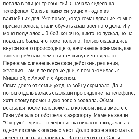
попала в эпицентр событий. Сначала сидела на
телефонах. Связь в таких ситуациях - одно из
важнейших дел. Уже позже, когда командование ко мне
присмотрелось, стали обучать азам военного дела. И у
меня получалось. В бой, конечно, никто не пускал, но на
подхвате была, что тоже полезно. Только оказавшись
внутри всего происходящего, начинаешь понимать, как
тяжело ребятам, чем они там живут и что делают.
Переосмысливаешь все свои действия, решения,
желания. Там, в те первые дни, я познакомилась с
Мишаней, с Ахрой и с Арсеном.
Ольга долго от семьи уход на войну скрывала. Да и
потом отделывалась сказками про сидение на телефоне,
хотя к тому времени уже вовсю воевала. Обман
вскрылся после телесюжета, в котором лиса вместе с
Гиви убегала от обстрела в аэропорту. Маме вызвали
"Скорую" - дочка - телефонистка никак не ожидалась в
одном из самых опасных мест. Долго после этого мать с
дочерью не разговаривала. Зато отец и сын Ольги