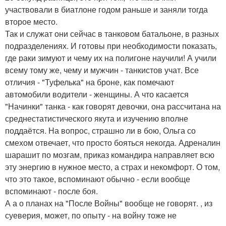
участвовали в биатлоне годом раньше и заняли тогда
второе место.
Так и служат они сейчас в танковом батальоне, в разных
подразделениях. И готовы при необходимости показать,
где раки зимуют и чему их на полигоне научили! А учили
всему тому же, чему и мужчин - танкистов учат. Все
отличия - "Туфелька" на броне, как помечают
автомобили водители - женщины. А что касается
"Начинки" танка - как говорят девочки, она рассчитана на
среднестатистического якута и изучению вполне
поддаётся. На вопрос, страшно ли в бою, Ольга со
смехом отвечает, что просто бояться некогда. Адреналин
шарашит по мозгам, приказ командира направляет всю
эту энергию в нужное место, а страх и некомфорт. О том,
что это такое, вспоминают обычно - если вообще
вспоминают - после боя.
А а о планах на "После Войны" вообще не говорят. , из
суеверия, может, по опыту - на войну тоже не