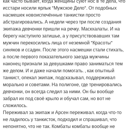
как часто бывает, когда женщины суют нос в те дела, что
исстари носили ярлык "Мужское Дело". От подобных
насмешек новоиспечённые танкистки просто
абстрагировались. А недели через три после создания
экипажа девчонки пришли на речку. Маскхалаты. И на
берегу наступило затишье, а у присутствовавших там
мужчин перекосились лица от неземной "Красоты"
синяков и ссадин. После этого насмешки стали стихать,
а после первого показательного заезда мужчины
наконец признали за девушками право заниматься тем
же делом. И и даже начали помогать. , как опытный
танкист, опекал экипаж, подсказывал, поддерживал
морально и советами. На полигоне, где тренировались
девчонки, он всегда следил за ними. Он бы вообще
забрал их под своё крыло и обучал сам, но вот не
сложилось.
Переживал за экипаж и Арсен переживал. когда что-то
не ладилось у танкисток, подходил и спрашивал, что
непонятно, что не так. Комбаты комбаты вообще не