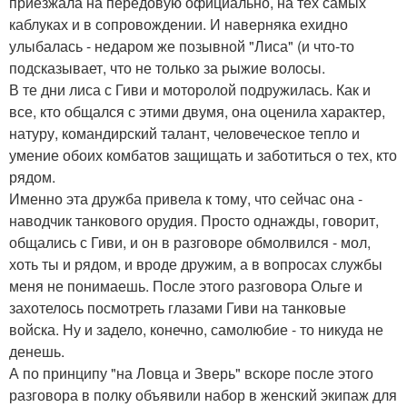
приезжала на передовую официально, на тех самых
каблуках и в сопровождении. И наверняка ехидно
улыбалась - недаром же позывной "Лиса" (и что-то
подсказывает, что не только за рыжие волосы.
В те дни лиса с Гиви и моторолой подружилась. Как и
все, кто общался с этими двумя, она оценила характер,
натуру, командирский талант, человеческое тепло и
умение обоих комбатов защищать и заботиться о тех, кто
рядом.
Именно эта дружба привела к тому, что сейчас она -
наводчик танкового орудия. Просто однажды, говорит,
общались с Гиви, и он в разговоре обмолвился - мол,
хоть ты и рядом, и вроде дружим, а в вопросах службы
меня не понимаешь. После этого разговора Ольге и
захотелось посмотреть глазами Гиви на танковые
войска. Ну и задело, конечно, самолюбие - то никуда не
денешь.
А по принципу "на Ловца и Зверь" вскоре после этого
разговора в полку объявили набор в женский экипаж для