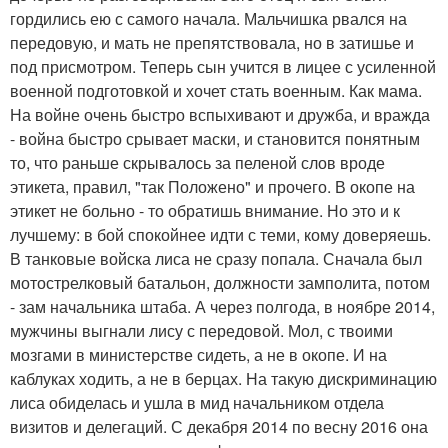
гордились ею с самого начала. Мальчишка рвался на
передовую, и мать не препятствовала, но в затишье и
под присмотром. Теперь сын учится в лицее с усиленной
военной подготовкой и хочет стать военным. Как мама.
На войне очень быстро вспыхивают и дружба, и вражда
- война быстро срывает маски, и становится понятным
то, что раньше скрывалось за пеленой слов вроде
этикета, правил, "так Положено" и прочего. В окопе на
этикет не больно - то обратишь внимание. Но это и к
лучшему: в бой спокойнее идти с теми, кому доверяешь.
В танковые войска лиса не сразу попала. Сначала был
мотострелковый батальон, должности замполита, потом
- зам начальника штаба. А через полгода, в ноябре 2014,
мужчины выгнали лису с передовой. Мол, с твоими
мозгами в министерстве сидеть, а не в окопе. И на
каблуках ходить, а не в берцах. На такую дискриминацию
лиса обиделась и ушла в мид начальником отдела
визитов и делегаций. С декабря 2014 по весну 2016 она