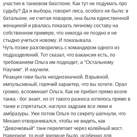
участия в танковом биатлоне. Как тут не подумать про
судьбу? Да и выбора, говорит лиса, особого не было: в
батальоне, не считая поваров, она была единственной
женщиной и рвалась показать личному составу на
собственном примере, что никогда не поздно и не
стыдно учиться новому. И показывала.
Чуть позже разговорились с командиром одного из
подразделений. Тот сказал, что вакансии есть, по
требованиям Ольга им подходит, а "Остальному
Научим". И научили.
Реакция гиви была неоднозначной. Взрывной,
импульсивный, горячий характер, что вы хотите. Орал
громко, вспоминает Ольга. Как не прибил прямо возле
танка - бог знает, но от такого разноса хотелось прямо в
танке и спрятаться, наглухо задраив все люки и
амбразуры. Уже потом Ольге по секрету шепнули, что
Михаил отворачивался, чтобы не видеть, как
"Девочковый" танк перелетает через колейный мост.
Наверное, то ещё зрелище было, особенно для