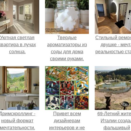
Уютная светлая
Твердые
Стильный ремон
квартира в лучах
ароматизаторы из
двушке - мечт
солнца.
соды для дома
реальностью ста
своими руками.
Дримскроллинг -
Привет всем
69-Летний жит
новый формат
дизайнерам
Италии созда
мечтательности.
интерьеров и не
фальшивый