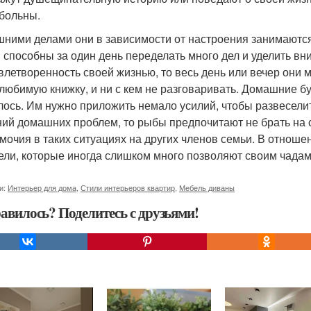
больны.
ними делами они в зависимости от настроения занимаются. 
и способны за один день переделать много дел и уделить вн
влетворенность своей жизнью, то весь день или вечер они м
 любимую книжку, и ни с кем не разговаривать. Домашние бу
лось. Им нужно приложить немало усилий, чтобы развеселит
ий домашних проблем, то рыбы предпочитают не брать на с
мочия в таких ситуациях на других членов семьи. В отнош
ели, которые иногда слишком много позволяют своим чадам 
и:
Интерьер для дома
,
Стили интерьеров квартир
,
Мебель диваны
авилось? Поделитесь с друзьями!