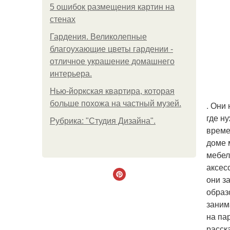
5 ошибок размещения картин на
стенах
Гардения. Великолепные
благоухающие цветы гардении -
отличное украшение домашнего
интерьера.
Нью-йоркская квартира, которая
больше похожа на частный музей.
. Они
где н
Рубрика: "Студия Дизайна".
време
доме 
мебел
аксес
они з
образ
заним
на па
расск