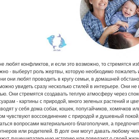
 не любят конфликтов, и если это возможно, то стремятся изб
ужно - выберут роль жертвы, которую необходимо пожалеть 
ни они любят проводить в кругу семьи, в домашней обстано
можно увидеть сразу несколько стилей в интерьере. Они не 
ью. Они стремятся создавать теплую атмосферу через спо
суарам - картины с природой, много зеленых растений и цве
аводят у себя дома собак, кошек, попугайчиков, хомячков и
ом чувствуют воссоединение с природой и душевный покой,
аться вопросами материального благополучия, а предпочит
ртнеров или родителей. В долг они могут давать любому че
ажут душещипательную историю или поведают о своей жизн