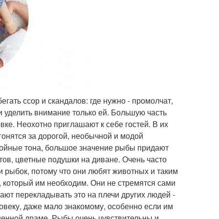
егать ссор и скандалов: где нужно - промолчат,
и уделить внимание только ей. Большую часть
вке. Неохотно приглашают к себе гостей. В их
гонятся за дорогой, необычной и модой
койные тона, большое значение рыбы придают
тов, цветные подушки на диване. Очень часто
ли рыбок, потому что они любят животных и таким
 который им необходим. Они не стремятся сами
ают перекладывать это на плечи других людей -
ловеку, даже мало знакомому, особенно если им
енной драме. Рыбы очень чувствительны и