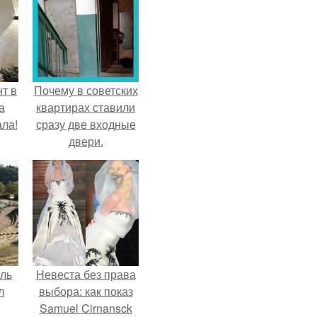
т в
Почему в советских
а
квартирах ставили
ла!
сразу две входные
двери.
ель
Невеста без права
л
выбора: как показ
Samuel Cirnansck