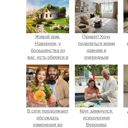
Живой дом.
Привет! Хочу
Наверное, у
поделиться моим
большинства из
давним и
вас, есть обереги и
очередным
талисманы, с
неопубликованным
которыми вы
проектом.
ощущаете связь,
которые по-своему
влияют на вашу
судьбу.
В сети продолжают
Круг замкнулся:
обсуждать
психологиня
изменения во
Вероника