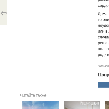
сердо
⇦
Домаш
то он
неудо
или в
случи
решен
полно
родит
Категори
Понр
Читайте также