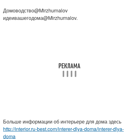
Домоводство@Mirzhurnalov
идеивашегодома@Mirzhurnalov.
Больше информации об интерьере для дома здесь
http://interior.ru-best.com/interer-dlya-doma/interer-dlya-
doma