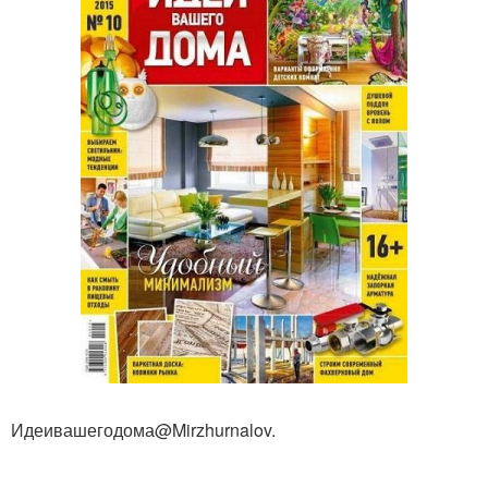
Идеивашегодома@Mirzhurnalov.