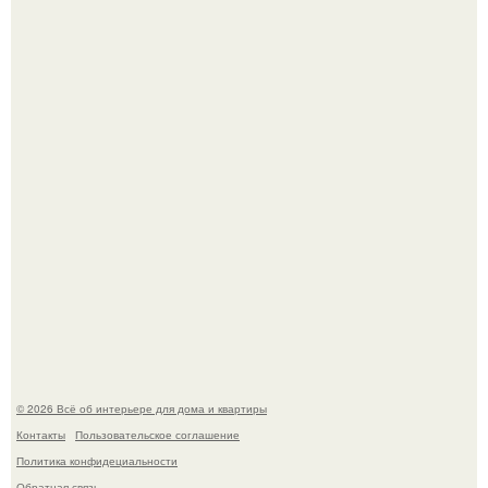
Сокровища из Hoff.
Стильная квартира в светлых приятных тонах.
© 2026 Всё об интерьере для дома и квартиры
Контакты
Пользовательское соглашение
Политика конфидециальности
Обратная связь