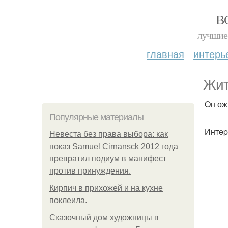
В
лучшие 
главная
интерь
Жит
Oн ож
Популярные материалы
Интep
Невеста без права выбора: как
показ Samuel Cirnansck 2012 года
превратил подиум в манифест
против принуждения.
Кирпич в прихожей и на кухне
поклеила.
Сказочный дом художницы в