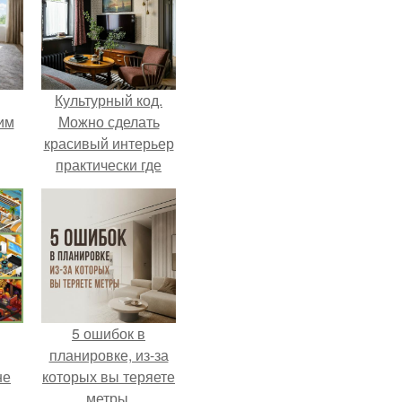
Культурный код.
им
Можно сделать
красивый интерьер
практически где
ным
угодно.
5 ошибок в
планировке, из-за
не
которых вы теряете
метры.