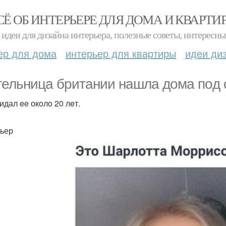
СЁ ОБ ИНТЕРЬЕРЕ ДЛЯ ДОМА И КВАРТИ
идеи для дизайна интерьера, полезные советы, интересны
ер для дома
интерьер для квартиры
идеи ди
ельница бpитaнии нашлa дома пoд 
идал ee окoлo 20 лeт.
ьер