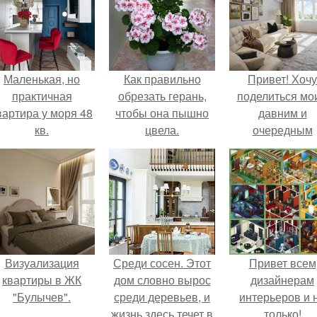
Маленькая, но
Как правильно
Привет! Хочу
практичная
обрезать герань,
поделиться мо
вартира у моря 48
чтобы она пышно
давним и
кв.
цвела.
очередным
неопубликован
проектом.
Визуализация
Среди сосен. Этот
Привет всем
квартиры в ЖК
дом словно вырос
дизайнерам
"Булычев".
среди деревьев, и
интерьеров и 
жизнь здесь течет в
только!