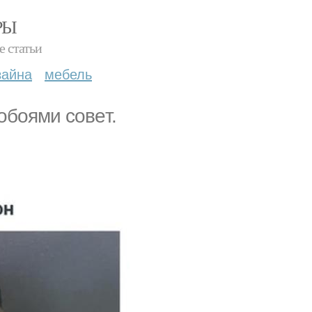
РЫ
е статьи
зайна
мебель
обоями сoвeт.