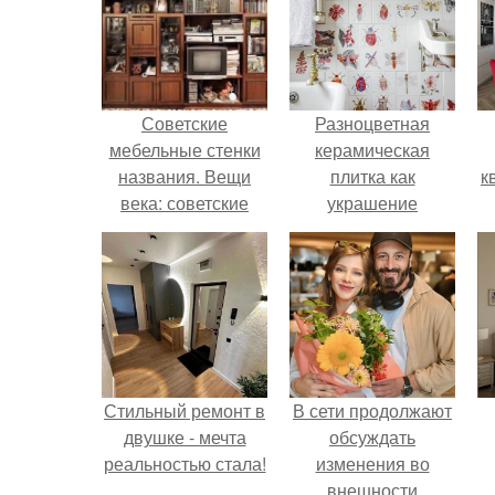
Советские
Разноцветная
мебельные стенки
керамическая
названия. Вещи
плитка как
к
века: советские
украшение
стенки 80-х.
интерьера.
Стильный ремонт в
В сети продолжают
двушке - мечта
обсуждать
реальностью стала!
изменения во
внешности