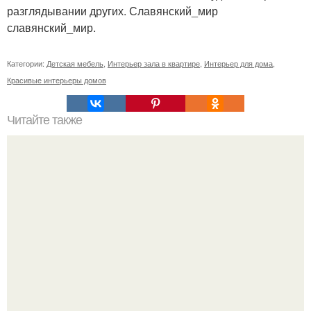
разглядывании других. Славянский_мир
славянский_мир.
Категории:
Детская мебель
,
Интерьер зала в квартире
,
Интерьер для дома
,
Красивые интерьеры домов
Читайте также
Комнатные цветы для вашей кухни: 20 идеальных
вариантов.