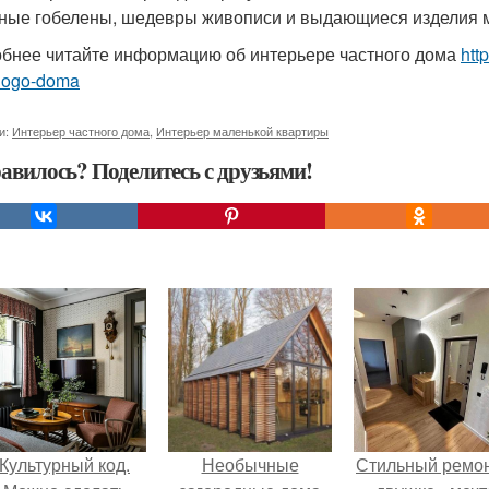
ные гобелены, шедевры живописи и выдающиеся изделия м
бнее читайте информацию об интерьере частного дома
htt
nogo-doma
и:
Интерьер частного дома
,
Интерьер маленькой квартиры
авилось? Поделитесь с друзьями!
Культурный код.
Необычные
Стильный ремон