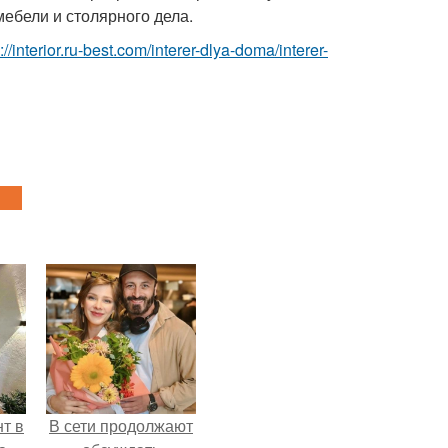
ебели и столярного дела.
p://interior.ru-best.com/interer-dlya-doma/interer-
т в
В сети продолжают