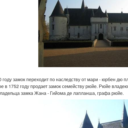
0 году замок переходит по наследству от мари - юрбен дю п
ое в 1752 году продает замок семейству рюйе. Рюйе владеют
владельца замка Жана - Гийома де лапланша, графа рюйе.