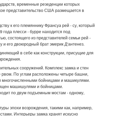
ударств, временные резеденции которых
ское представительство США размещается в
ству к его племяннику Франсуа рей - су, который
9 года плесси - бурре находится под
ю, состоящего из представителей семьи рей -
у и его двоюродный брат эмерик Д'антенез.
диняющий в себе как конструкции, присущие для
озрождения.
нительных сооружений. Комплекс замка и стен
 рвом. По углам расположены четыре башни,
ом многочисленными бойницами и машикулями.
ащищен машишулями и бойницами.
ходит по двум подъемным мостам - одному,
туры эпохи возрождения, такими как, например,
остами. Интерьеры замка хранят искусно