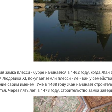
ия замка плесси - бурре начинается в 1462 году, когда Жан
я Людовика XI, покупает земли плесси - ле - ван у семейств
ние своим именем. Уже в 1468 году Жан начинает строител
тья. Через пять лет, в 1473 году, строительство замка заве