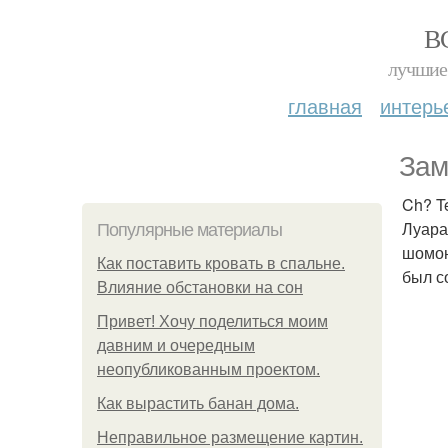
В
лучшие 
главная
интерь
Зам
Ch? T
Луара
Популярные материалы
шомон
Как поставить кровать в спальне.
был с
Влияние обстановки на сон
Привет! Хочу поделиться моим
давним и очередным
неопубликованным проектом.
Как вырастить банан дома.
Неправильное размещение картин.