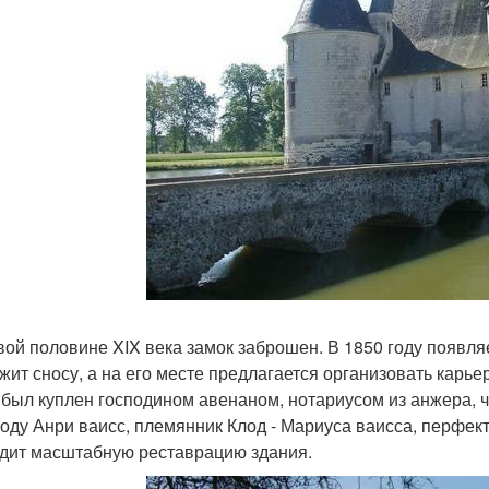
вой половине XIX века замок заброшен. В 1850 году появляе
жит сносу, а на его месте предлагается организовать карье
 был куплен господином авенаном, нотариусом из анжера, 
году Анри ваисс, племянник Клод - Мариуса ваисса, перфект
дит масштабную реставрацию здания.