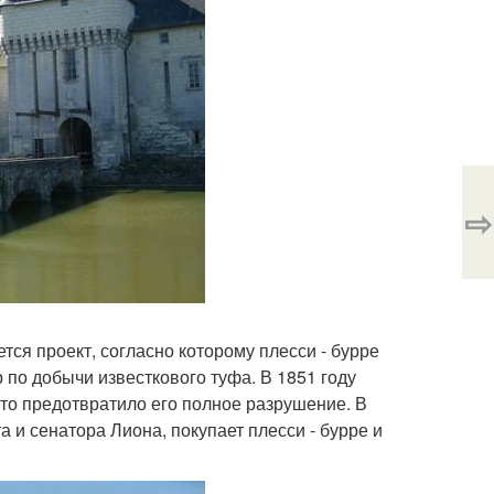
⇨
тся проект, согласно которому плесси - бурре
р по добычи известкового туфа. В 1851 году
что предотвратило его полное разрушение. В
а и сенатора Лиона, покупает плесси - бурре и