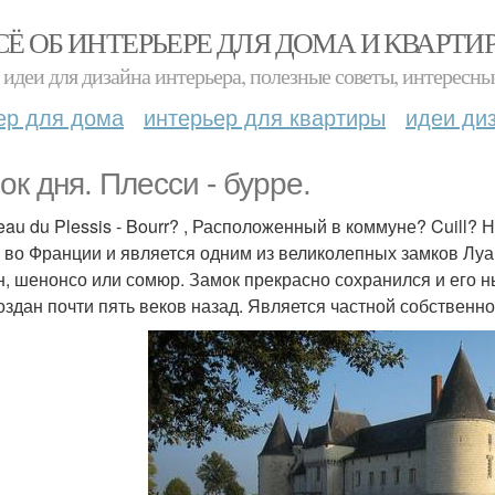
СЁ ОБ ИНТЕРЬЕРЕ ДЛЯ ДОМА И КВАРТИ
идеи для дизайна интерьера, полезные советы, интересны
ер для дома
интерьер для квартиры
идеи ди
ок дня. Плесси - бурре.
eau du Plessis - Bourr? , Расположенный в коммуне? Cuill?
 во Франции и является одним из великолепных замков Луар
, шенонсо или сомюр. Замок прекрасно сохранился и его ны
оздан почти пять веков назад. Является частной собственно