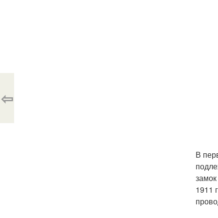
⇦
В пер
подле
замок
1911 
прово