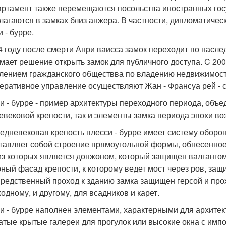
артамент также перемещаются посольства иностранных гос
лагаются в замках близ анжера. В частности, дипломатиче
 - бурре.
4 году после смерти Анри ваисса замок переходит по наслед
мает решение открыть замок для публичного доступа. C 200
лением гражданского обществва по владению недвижимость
перативное управление осуществляют Жан - Франсуа рей - с
и - бурре - пример архитектуры переходного периода, объе
евековой крепости, так и элементы замка периода эпохи в
редневековая крепость плесси - бурре имеет систему оборо
тавляет собой строение прямоугольной формы, обнесенное
из которых является донжоном, который защищен валганг
ный фасад крепости, к которому ведет мост через ров, з
редственный проход к зданию замка защищен герсой и про
одному, и другому, для всадников и карет.
и - бурре наполнен элементами, характерными для архитек
атые крытые галереи для прогулок или высокие окна с имп