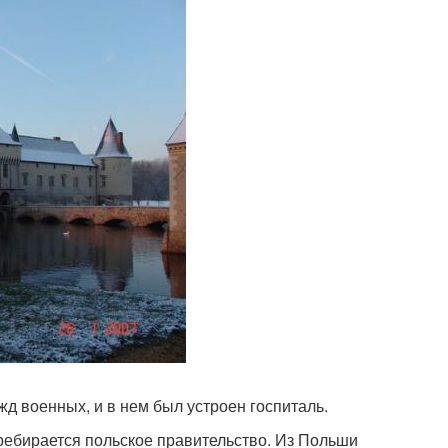
д военных, и в нем был устроен госпиталь.
еребирается польское правительство. Из Польши