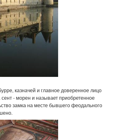
 бурре, казначей и главное доверенное лицо
а сент - морен и называет приобретенное
ьство замка на месте бывшего феодального
ршено.