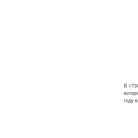
В 173
котор
году 