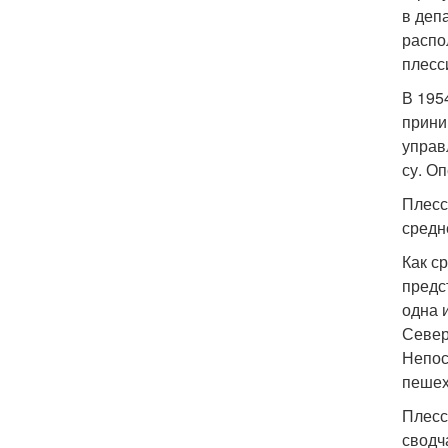
в деп
распо
плесси
В 195
прини
управ
су. О
Плесс
средн
Как с
предс
одна 
Север
Непос
пешех
Плесс
сводч