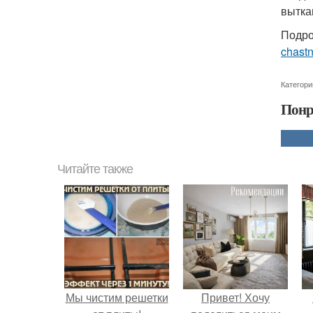
вытка
Подро
chast
Категори
Понр
Читайте также
Мы чистим решетки
Привет! Хочу