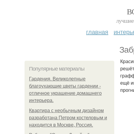
В
лучшие 
главная
интерь
Заб
Краси
решёт
Популярные материалы
графф
Гардения. Великолепные
ещё и
благоухающие цветы гардении -
прогн
отличное украшение домашнего
интерьера.
Квартира с необычным дизайном
разработана Петром костеловым и
находится в Москве, Россия.