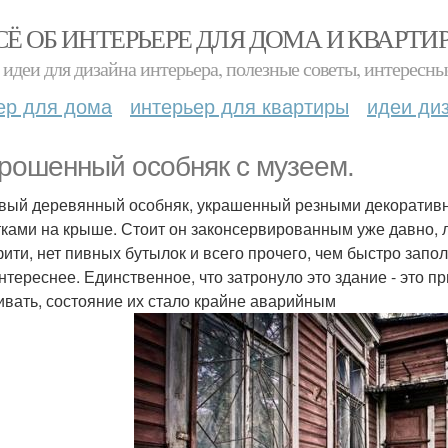
СЁ ОБ ИНТЕРЬЕРЕ ДЛЯ ДОМА И КВАРТИ
идеи для дизайна интерьера, полезные советы, интересны
ер для дома
интерьер для квартиры
идеи ди
рошенный особняк с музеем.
вый деревянный особняк, украшенный резными декоратив
ками на крыше. Стоит он законсервированным уже давно, ле
ити, нет пивных бутылок и всего прочего, чем быстро запо
нтереснее. Единственное, что затронуло это здание - это 
ивать, состояние их стало крайне аварийным