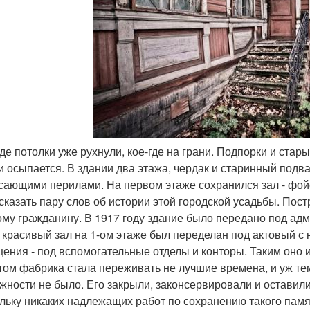
-где потолки уже рухнули, кое-где на грани. Подпорки и ста
 и осыпается. В здании два этажа, чердак и старинный подв
сающими перилами. На первом этаже сохранился зал - фой
 сказать пару слов об истории этой городской усадьбы. Пос
ому гражданину. В 1917 году здание было передано под ад
 красивый зал на 1-ом этаже был переделан под актовый с
ения - под вспомогательные отделы и конторы. Таким оно и
том фабрика стала переживать не лучшие времена, и уж те
жности не было. Его закрыли, законсервировали и оставили 
льку никаких надлежащих работ по сохранению такого памя