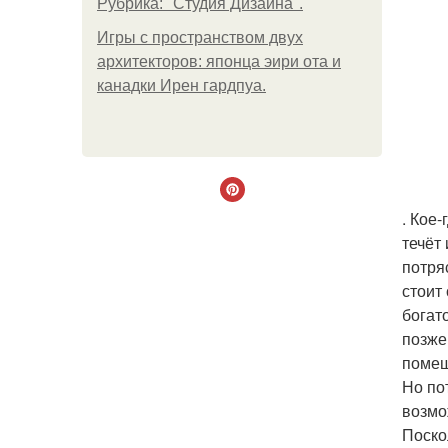
Рубрика: "Студия Дизайна".
Игры с пространством двух
архитекторов: японца эири ота и
канадки Ирен гардпуа.
. Кое
течёт
потря
стоит
богат
позже
помещ
Но по
возмо
Поско