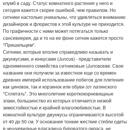
клумб в саду. Статус комнатного растения у него и
сегодня кажется скорее ошибкой, чем правилом. Но
ситники настолько уникальны, что удивляться вниманию
дизайнеров и флористов к этой культуре не приходится.
По графичности с ними может потягаться только
сансевиерия, да и то на ее фоне ситник кажется просто
"Пришельцем".
Ситники, которые вполне справедливо называть и
джункусами, и юнкусами (Juncus) - представители
одноименного семейства ситниковые (Juncaceae. Свое
название они получили за известное еще со времен
древних империй использование побегов для плетения
как циновок, так и корзинок или обуви (от латинского
"Сплетать". Это многолетние короткокорневищные
злаки, большинство из которых отличается низкой
зимостойкостью и крайней влаголюбивостью. В
комнатной культуре джункусы ограничиваются высотой
от 40 до 50 см. У основания тонкие жесткие стебли одеты
в чешуевидные влагалища буроватого окраса, не