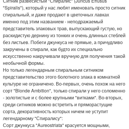
Ситник развесистый "Спиралис" (Juncus Effusus
"Spiralis"), который у нас любят именовать просто ситник
спиральный, и даже продают в цветочных лавках
именно под этим названием - неподражаемый
представитель злаковых трав, выпускающий густую, но
раскидистую дернину из тонких и очень длинных стеблей
без листьев. Побеги джункуса не прямые, а причудливо
закручены в спирали, как будто их специально
искусственно накручивали вручную для получения такой
необычной формы.
Но только легендарным спиральным ситником
представительство этого болотного злака в комнатной
культуре не ограничено. Во-первых, очень похож на него
сорт "Blonde Ambition", только спирали у него соломенно
- золотистые и с более крупными "витками". Во-вторых,
среди ситников можно встретить и пряморастущие
сорта, декоративность которых ничем не уступит
легендарному "Спиралису":
Сорт джункуса "Aureostriata" красуется мощными,