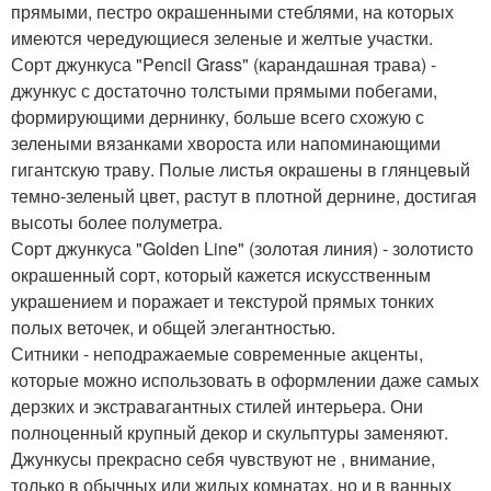
прямыми, пестро окрашенными стеблями, на которых
имеются чередующиеся зеленые и желтые участки.
Сорт джункуса "Pencil Grass" (карандашная трава) -
джункус с достаточно толстыми прямыми побегами,
формирующими дернинку, больше всего схожую с
зелеными вязанками хвороста или напоминающими
гигантскую траву. Полые листья окрашены в глянцевый
темно-зеленый цвет, растут в плотной дернине, достигая
высоты более полуметра.
Сорт джункуса "Golden Line" (золотая линия) - золотисто
окрашенный сорт, который кажется искусственным
украшением и поражает и текстурой прямых тонких
полых веточек, и общей элегантностью.
Ситники - неподражаемые современные акценты,
которые можно использовать в оформлении даже самых
дерзких и экстравагантных стилей интерьера. Они
полноценный крупный декор и скульптуры заменяют.
Джункусы прекрасно себя чувствуют не , внимание,
только в обычных или жилых комнатах, но и в ванных