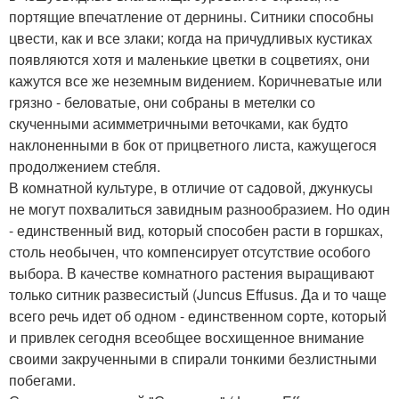
портящие впечатление от дернины. Ситники способны
цвести, как и все злаки; когда на причудливых кустиках
появляются хотя и маленькие цветки в соцветиях, они
кажутся все же неземным видением. Коричневатые или
грязно - беловатые, они собраны в метелки со
скученными асимметричными веточками, как будто
наклоненными в бок от прицветного листа, кажущегося
продолжением стебля.
В комнатной культуре, в отличие от садовой, джункусы
не могут похвалиться завидным разнообразием. Но один
- единственный вид, который способен расти в горшках,
столь необычен, что компенсирует отсутствие особого
выбора. В качестве комнатного растения выращивают
только ситник развесистый (Juncus Effusus. Да и то чаще
всего речь идет об одном - единственном сорте, который
и привлек сегодня всеобщее восхищенное внимание
своими закрученными в спирали тонкими безлистными
побегами.