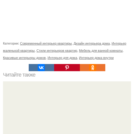
Категории:
Современный интерьер квартиры
,
Дизайн интерьера дома
,
Интерьер
маленькой квартиры
,
Стили интерьеров квартир
,
Мебель для ванной комнаты
,
Красивые интерьеры домов
,
Интерьер для дома
,
Интерьер дома внутри
Читайте также
Котан? Как разнообразить свою комнату?