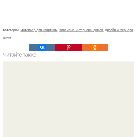
Категории:
Интерьер для квартиры
,
Красивые интерьеры домов
,
Дизайн интерьера
дома
Читайте также
Угловой шкаф в спальне. Почему лучше делать мебель
на заказ?