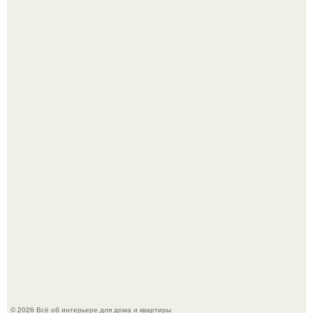
Литературная Москва. Дома - музеи писателей.
Это жилой комплекс в Париже, в пригороде нуази - ле -
гран.
© 2026 Всё об интерьере для дома и квартиры