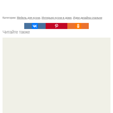
Категории:
Мебель для кухни
,
Интерьер кухни в доме
,
Идеи дизайна спальни
Читайте также
Чесменский дворец. (ул. Гастелло, 15).