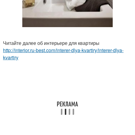
Читайте далее об интерьере для квартиры
http://interior.ru-best.com/interer-dlya-kvartiry/interer-dlya-
kvartiry