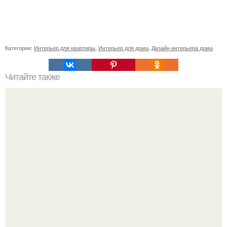
Категории:
Интерьер для квартиры
,
Интерьер для дома
,
Дизайн интерьера дома
Читайте также
Дымковская игрушка своими руками.