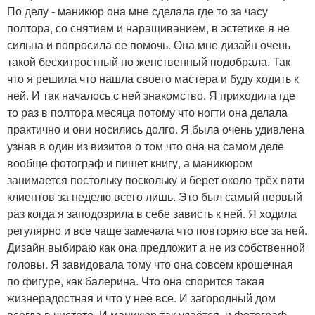
По делу - маникюр она мне сделала где то за часу
полтора, со снятием и наращиванием, в эстетике я не
сильна и попросила ее помочь. Она мне дизайн очень
такой бесхитростный но женственный подобрала. Так
что я решила что нашла своего мастера и буду ходить к
ней. И так началось с ней знакомство. Я приходила где
то раз в полтора месяца потому что ногти она делала
практично и они носились долго. Я была очень удивлена
узнав в один из визитов о том что она на самом деле
вообще фотограф и пишет книгу, а маникюром
занимается постольку поскольку и берет около трёх пяти
клиентов за неделю всего лишь. Это был самый первый
раз когда я заподозрила в себе зависть к ней. Я ходила
регулярно и все чаще замечала что повторяю все за ней.
Дизайн выбираю как она предложит а не из собственной
головы. Я завидовала тому что она совсем крошечная
по фигуре, как балерина. Что она спорится такая
жизнерадостная и что у неё все. И загородный дом
всегда в чистоте. И маникюр так удаётся, и фотограф