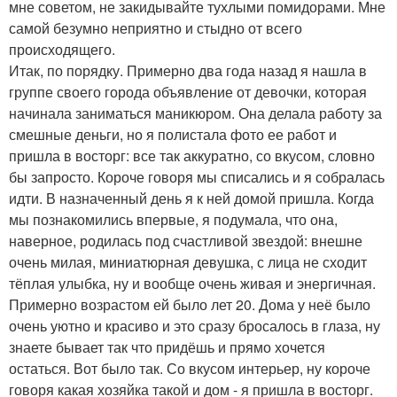
мне советом, не закидывайте тухлыми помидорами. Мне
самой безумно неприятно и стыдно от всего
происходящего.
Итак, по порядку. Примерно два года назад я нашла в
группе своего города объявление от девочки, которая
начинала заниматься маникюром. Она делала работу за
смешные деньги, но я полистала фото ее работ и
пришла в восторг: все так аккуратно, со вкусом, словно
бы запросто. Короче говоря мы списались и я собралась
идти. В назначенный день я к ней домой пришла. Когда
мы познакомились впервые, я подумала, что она,
наверное, родилась под счастливой звездой: внешне
очень милая, миниатюрная девушка, с лица не сходит
тёплая улыбка, ну и вообще очень живая и энергичная.
Примерно возрастом ей было лет 20. Дома у неё было
очень уютно и красиво и это сразу бросалось в глаза, ну
знаете бывает так что придёшь и прямо хочется
остаться. Вот было так. Со вкусом интерьер, ну короче
говоря какая хозяйка такой и дом - я пришла в восторг.