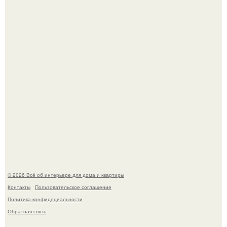
угрозой мамины нервы.
Среди сосен. Этот дом словно вырос среди деревьев, и
жизнь здесь течет в собственном ритме - спокойно, без
спешки и лишнего шума.
© 2026 Всё об интерьере для дома и квартиры
Контакты
Пользовательское соглашение
Политика конфидециальности
Обратная связь