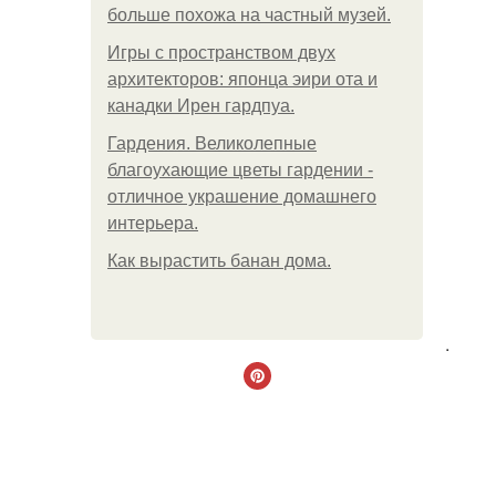
больше похожа на частный музей.
Игры с пространством двух
архитекторов: японца эири ота и
канадки Ирен гардпуа.
Гардения. Великолепные
благоухающие цветы гардении -
отличное украшение домашнего
интерьера.
Как вырастить банан дома.
.