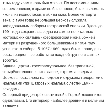
1946 году храм вновь был открыт. По воспоминаниям
современников, в храме не было полов, были выломаны
иконы из иконостасов, выбиты окна. Более четверти
века (с 1964 года) небольшая церковь служила
кафедральным собором костромской епархии. Здесь до
1991 года сохранялась одна из самых почитаемых
костромских святынь - феодоровская икона божией
матери из разрушенного большевиками в 1934 году
успенского собора. В 1967-1969 годах были проведены
реставрационные работы во входной группе и святых
воротах.
Здание церкви - крестовокупольное, без трапезной,
четырёхстолпное и пятиглавое, с тремя апсидами.
Церковь поставлена на подклет и окружена галереями с
крыльцами (три шатровых крыльца с лестницами -
всходами.
Северный придел трёх святителей с Горкой кокошников -
одноглавый. Его интерьер наиболее древним и цельным
является.