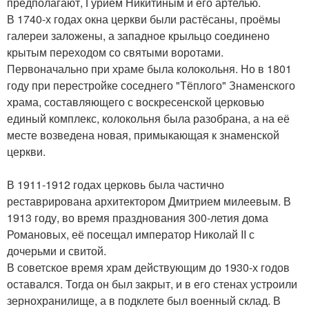
предполагают, Гурием Никитиным и его артелью.
В 1740-х годах окна церкви были растёсаны, проёмы
галереи заложены, а западное крыльцо соединено
крытым переходом со святыми воротами.
Первоначально при храме была колокольня. Но в 1801
году при перестройке соседнего "Тёплого" Знаменского
храма, составляющего с воскресенской церковью
единый комплекс, колокольня была разобрана, а на её
месте возведена новая, примыкающая к знаменской
церкви.
В 1911-1912 годах церковь была частично
реставрирована архитектором Дмитрием милеевым. В
1913 году, во время празднования 300-летия дома
Романовых, её посещал император Николай II с
дочерьми и свитой.
В советское время храм действующим до 1930-х годов
оставался. Тогда он был закрыт, и в его стенах устроили
зернохранилище, а в подклете был военный склад. В