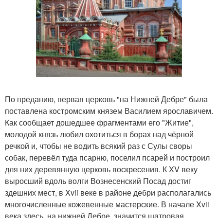
По преданию, первая церковь "на Нижней Дебре" была
поставлена костромским князем Василием ярославичем.
Как сообщает дошедшее фрагментами его "Житие",
молодой князь любил охотиться в борах над чёрной
речкой и, чтобы не водить всякий раз с Сулы своры
собак, перевёл туда псарню, поселил псарей и построил
для них деревянную церковь воскресения. К XV веку
выросший вдоль волги Вознесенский Посад достиг
здешних мест, в Xvii веке в районе дебри располагались
многочисленные кожевенные мастерские. В начале Xvii
века здесь, на нижней Дебре, значится шатровая