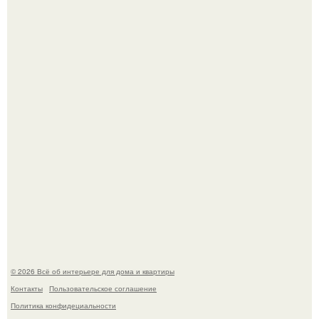
амфитеатр и долгое время успешно выдавал его за
настоящее историческое наследие.
Невеста без права выбора: как показ Samuel Cirnansck
2012 года превратил подиум в манифест против
принуждения.
© 2026 Всё об интерьере для дома и квартиры
Контакты
Пользовательское соглашение
Политика конфидециальности