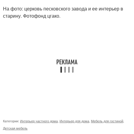
На фото: церковь песковского завода и ее интерьер в
старину. Фотофонд цгако.
Категории:
Интерьер частного дома
,
Интерьер для дома
,
Мебель для гостиной
,
Детская мебель