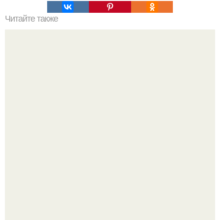
Читайте также
Сколько сохнут обои на флизелиновой основе после
поклейки. Когда высохнет клей?
Дизайн малометражной студии 21, 1 м 2 (24, 9 м 2 с