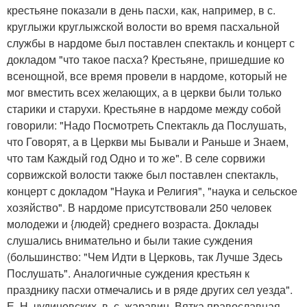
крестьяне показали в день пасхи, как, например, в с.
круглыжи круглыжской волости во время пасхальной
службы в нардоме был поставлен спектакль и концерт с
докладом "что такое пасха? Крестьяне, пришедшие ко
всенощной, все время провели в нардоме, который не
мог вместить всех желающих, а в церкви были только
старики и старухи. Крестьяне в нардоме между собой
говорили: "Надо Посмотреть Спектакль да Послушать,
что Говорят, а в Церкви мы Бывали и Раньше и Знаем,
что там Каждый год Одно и то же". В селе сорвижи
сорвижской волости также был поставлен спектакль,
концерт с докладом "Наука и Религия", "наука и сельское
хозяйство". В нардоме присутствовали 250 человек
молодежи и {людей} среднего возраста. Доклады
слушались внимательно и были такие суждения
(большинство: "Чем Идти в Церковь, так Лучше Здесь
Послушать". Аналогичные суждения крестьян к
празднику пасхи отмечались и в ряде других сел уезда".
Е. Н. чудиновских, в. с. жаравин. Вятка православная.