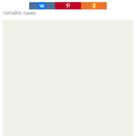
Читайте также
Вертикальная или горизонтальная плитка в ванной.
Горизонтальная или вертикальная укладка плитки: так ли
это важно