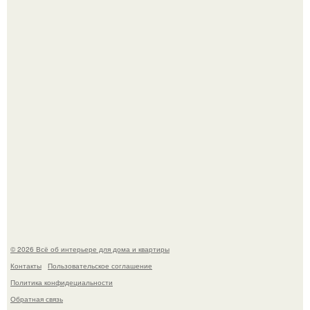
Квартира дипломата. Дизайнер Татьяна Сорокина -
Ильина создала классический интерьер для возрастной
пары в квартире площадью 82, 5 кв.
Моё знакомство с михайловским замком - и я в восторге!
© 2026 Всё об интерьере для дома и квартиры
Контакты
Пользовательское соглашение
Политика конфидециальности
Обратная связь