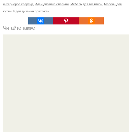
интерьеров квартир
,
Идеи дизайна спальни
,
Мебель для гостиной
,
Мебель для
кухни
,
Идеи дизайна прихожей
Читайте также
Как сшить шторы своими руками: шторы в венецианском
стиле.