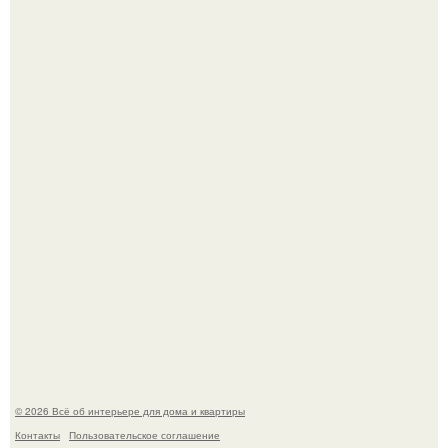
Визуализация квартиры в ЖК "Булычев".
Привет всем дизайнерам интерьеров и не только!
© 2026 Всё об интерьере для дома и квартиры
Контакты
Пользовательское соглашение