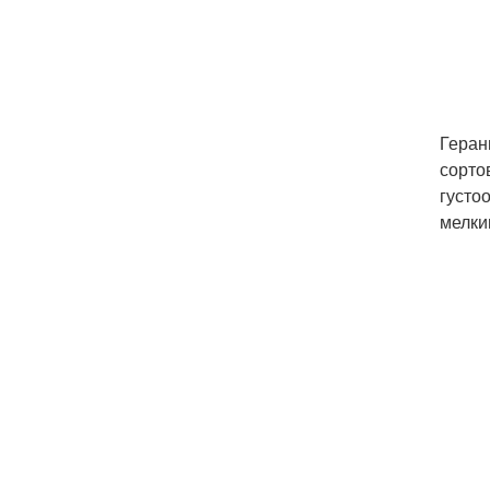
Геран
сорто
густо
мелки