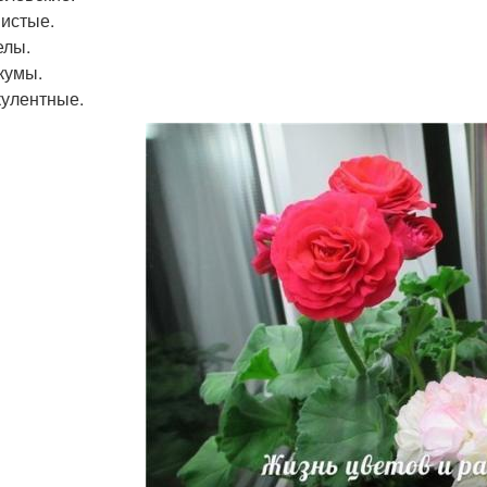
шистые.
елы.
икумы.
ккулентные.