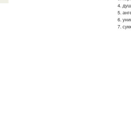
4. ду
5. анг
6. ун
7. су