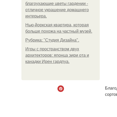
благоухающие цветы гардении -
отличное украшение домашнего
интерьера.
Нью-йоркская квартира, которая
больше похожа на частный музей.
Рубрика: "Студия Дизайна".
Игры с пространством двух
архитекторов: японца эири ота и
канадки Ирен гардпуа.
Благо
сорто