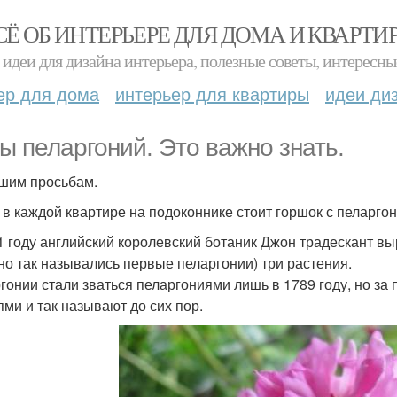
СЁ ОБ ИНТЕРЬЕРЕ ДЛЯ ДОМА И КВАРТИ
идеи для дизайна интерьера, полезные советы, интересны
ер для дома
интерьер для квартиры
идеи ди
ы пеларгоний. Это важно знать.
шим просьбам.
 в каждой квартире на подоконнике стоит горшок с пеларго
1 году английский королевский ботаник Джон традескант вы
но так назывались первые пеларгонии) три растения.
гонии стали зваться пеларгониями лишь в 1789 году, но за
ями и так называют до сих пор.