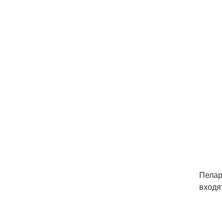
Пелар
входя