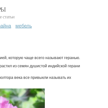
РЫ
е статьи
зайна
мебель
нией, которую чаще всего называют геранью.
растил из семян душистой индийской герани
 полтора века все привыкли называть их