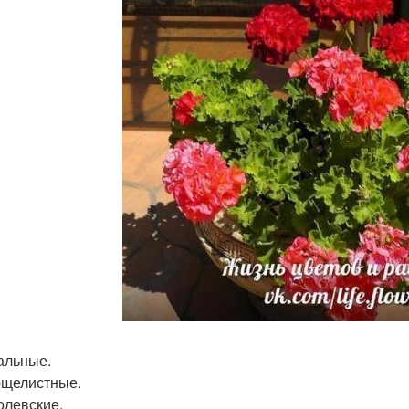
нальные.
ющелистные.
олевские.