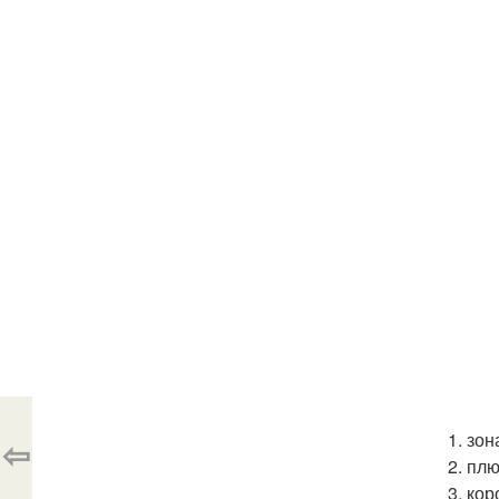
1. зо
⇦
2. пл
3. кор