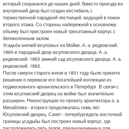
который сохранился до наших дней. Вместо проезда во
внутренний двор был создан вестибюль с
торжественной парадной лестницей, ведущей в покои
второго этажа. Со стороны набережной к основному
объему был пристроен новый трехэтажный корпус с
белоколонным залом.
Усадьба князей юсуповых на Мойке. А. а. редковский.
1860-е парадный двор юсуповского дворца. А. а.
редковский. 1863 зимний сад юсуповского дворца. А. а.
редковский. 1862.
После смерти старого князя в 1831 году было принято
решение о перевозе его богатейшей коллекции из
подмосковного архангельского в Петербург. В связи с
этим юсуповский дворец на мойке был значительно
расширен. Реконструкция по проекту архитектора а. а.
Михайлова - второго продолжалась семь лет.
Юсуповский дворец. Санкт - петербургвдоль восточной
границы усадьбы был построен новый корпус, где
расположились пять залов, предназначенных для