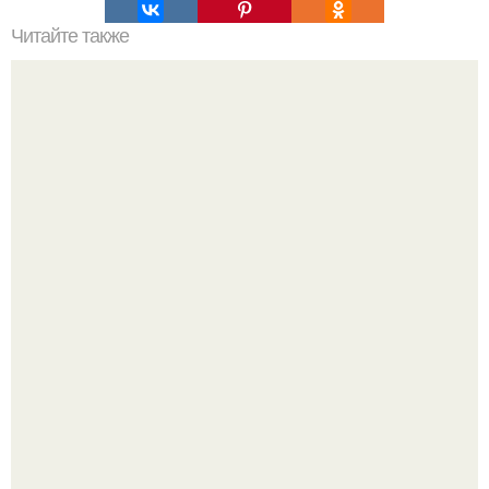
Читайте также
Чтобы желания исполнялись.
"Проиллюстрированные Люди": Томас майландер
превратил солнечные ожоги в арт - объект.