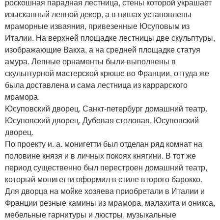
роскошная парадная лестница, стены которой украшает
изысканный лепной декор, а в нишах установлены
мраморные изваяния, привезенные Юсуповым из
Италии. На верхней площадке лестницы две скульптуры,
изображающие Вакха, а на средней площадке статуя
амура. Лепные орнаменты были выполнены в
скульптурной мастерской крюше во Франции, оттуда же
была доставлена и сама лестница из каррарского
мрамора.
Юсуповский дворец. Санкт-петербург домашний театр.
Юсуповский дворец. Дубовая столовая. Юсуповский
дворец.
По проекту и. а. монигетти был отделан ряд комнат на
половине князя и в личных покоях княгини. В тот же
период существенно был перестроен домашний театр,
который монигетти оформил в стиле второго барокко.
Для дворца на мойке хозяева приобретали в Италии и
Франции резные камины из мрамора, малахита и оникса,
мебельные гарнитуры и люстры, музыкальные