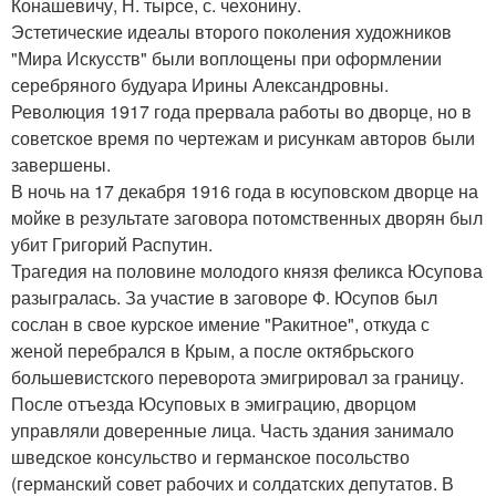
Конашевичу, Н. тырсе, с. чехонину.
Эстетические идеалы второго поколения художников
"Мира Искусств" были воплощены при оформлении
серебряного будуара Ирины Александровны.
Революция 1917 года прервала работы во дворце, но в
советское время по чертежам и рисункам авторов были
завершены.
В ночь на 17 декабря 1916 года в юсуповском дворце на
мойке в результате заговора потомственных дворян был
убит Григорий Распутин.
Трагедия на половине молодого князя феликса Юсупова
разыгралась. За участие в заговоре Ф. Юсупов был
сослан в свое курское имение "Ракитное", откуда с
женой перебрался в Крым, а после октябрьского
большевистского переворота эмигрировал за границу.
После отъезда Юсуповых в эмиграцию, дворцом
управляли доверенные лица. Часть здания занимало
шведское консульство и германское посольство
(германский совет рабочих и солдатских депутатов. В