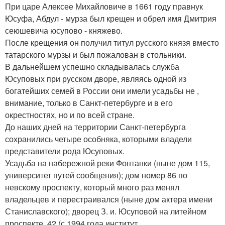
При царе Алексее Михайловиче в 1661 году правнук
Юсуфа, Абдул - мурза был крещен и обрел имя Дмитрия
сеюшевича юсупово - княжево.
После крещения он получил титул русского князя вместо
татарского мурзы и был пожалован в стольники.
В дальнейшем успешно складывалась служба
Юсуповых при русском дворе, являясь одной из
богатейших семей в России они имели усадьбы не ,
внимание, только в Санкт-петербурге и в его
окрестностях, но и по всей стране.
До наших дней на территории Санкт-петербурга
сохранились четыре особняка, которыми владели
представители рода Юсуповых.
Усадьба на набережной реки Фонтанки (ныне дом 115,
университет путей сообщения); дом номер 86 по
невскому проспекту, который много раз менял
владельцев и перестраивался (ныне дом актера имени
Станиславского); дворец З. и. Юсуповой на литейном
проспекте, 42 (с 1994 года институт