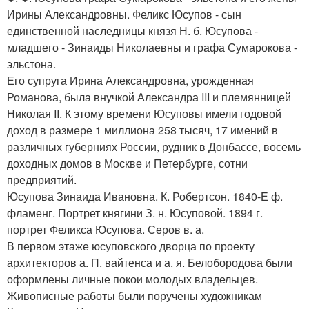
Ирины Александровны. Феликс Юсупов - сын
единственной наследницы князя Н. б. Юсупова -
младшего - Зинаиды Николаевны и графа Сумарокова -
эльстона.
Его супруга Ирина Александровна, урожденная
Романова, была внучкой Александра III и племянницей
Николая II. К этому времени Юсуповы имели годовой
доход в размере 1 миллиона 258 тысяч, 17 имений в
различных губерниях России, рудник в Донбассе, восемь
доходных домов в Москве и Петербурге, сотни
предприятий.
Юсупова Зинаида Ивановна. К. Робертсон. 1840-Е ф.
фламенг. Портрет княгини З. н. Юсуповой. 1894 г.
портрет Феликса Юсупова. Серов в. а.
В первом этаже юсуповского дворца по проекту
архитекторов а. П. вайтенса и а. я. Белобородова были
оформлены личные покои молодых владельцев.
Живописные работы были поручены художникам