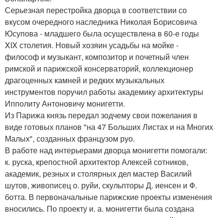
Серьезная перестройка дворца в соответствии со
вкусом очередного наследника Николая Борисовича
Юсупова - младшего была осуществлена в 60-е годы
XIX столетия. Новый хозяин усадьбы на мойке -
философ и музыкант, композитор и почетный член
римской и парижской консерваторий, коллекционер
драгоценных камней и редких музыкальных
инструментов поручил работы академику архитектуры
Ипполиту Антоновичу монигетти.
Из Парижа князь передал зодчему свои пожелания в
виде готовых планов "на 47 Больших Листах и на Многих
Малых", созданных французом руо.
В работе над интерьерами дворца монигетти помогали:
к. руска, крепостной архитектор Алексей сотников,
академик, резных и столярных дел мастер Василий
шутов, живописец о. руйи, скульпторы Д. иенсен и Ф.
ботта. В первоначальные парижские проекты изменения
вносились. По проекту и. а. монигетти была создана