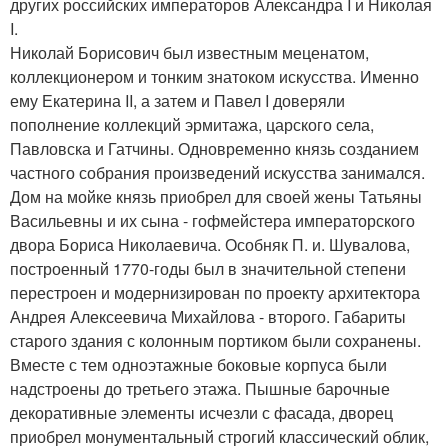
других российских императоров Александра I и Николая
I.
Николай Борисович был известным меценатом,
коллекционером и тонким знатоком искусства. Именно
ему Екатерина II, а затем и Павел I доверяли
пополнение коллекций эрмитажа, царского села,
Павловска и Гатчины. Одновременно князь созданием
частного собрания произведений искусства занимался.
Дом на мойке князь приобрел для своей жены Татьяны
Васильевны и их сына - гофмейстера императорского
двора Бориса Николаевича. Особняк П. и. Шувалова,
построенный 1770-годы был в значительной степени
перестроен и модернизирован по проекту архитектора
Андрея Алексеевича Михайлова - второго. Габариты
старого здания с колонным портиком были сохранены.
Вместе с тем одноэтажные боковые корпуса были
надстроены до третьего этажа. Пышные барочные
декоративные элементы исчезли с фасада, дворец
приобрел монументальный строгий классический облик,