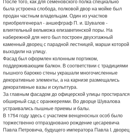
После того, как для семеновского полка специально
была устроена слобода, полковой двор на мойке был
продан частным владельцам. Один из участков
приобрелгенерал - аншефграф П. и. Шувалов -
влиятельный вельможа елизаветинской поры. На
набережной для него был построен двухэтажный
каменный дворец с парадной лестницей, марши которой
выходили на улицу.
Фасад был оформлен колонным портиком,
поддерживающим балкон. В соответствии с традициями
пышного барокко стены украшали многочисленные
декоративные элементы, а на карнизе размещались
декоративные вазы и скульптура.
За главным фасадом до офицерской улицы простирался
обширный сад с оранжереями. Во дворце Шувалова
устраивались пышные приемы и балы.
В 1754 году здесь с участием венценосных особ было
торжественно отпраздновано рождение цесаревича
Павла Петровича, будущего императора Павла I. дворец