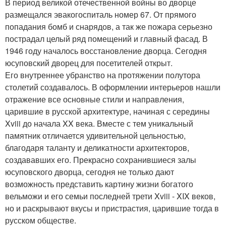
В период великой отечественной войны во дворце
размещался эвакогоспиталь номер 67. От прямого
попадания бомб и снарядов, а так же пожара серьезно
пострадал целый ряд помещений и главный фасад. В
1946 году началось восстановление дворца. Сегодня
юсуповский дворец для посетителей открыт.
Его внутреннее убранство на протяжении полутора
столетий создавалось. В оформлении интерьеров нашли
отражение все основные стили и направления,
царившие в русской архитектуре, начиная с середины
Xviii до начала XX века. Вместе с тем уникальный
памятник отличается удивительной цельностью,
благодаря таланту и деликатности архитекторов,
создававших его. Прекрасно сохранившиеся залы
юсуповского дворца, сегодня не только дают
возможность представить картину жизни богатого
вельможи и его семьи последней трети Xviii - XIX веков,
но и раскрывают вкусы и пристрастия, царившие тогда в
русском обществе.