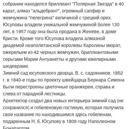
собрании находился бриллиант "Полярная Звезда" в 40
карат, алмаз "альдебрант", огромный сапфир и
жемчужина "пелегрина" величиной с грецкий орех.
Юсуповы владели уникальной жемчужиной более 130
лет, в 1957 году она была продана в Женеве, в доме
Кристи. Кроме того Юсупова владела алмазной
диадемой неаполитанской королевы Каролины мюрат,
ожерельем из 42 черных жемчужин, бриллиантовыми
серьгами Марии Антуанетты и другими ювелирными
шедеврами.
Зимний сад юсуповского дворца. В. с. садовников. 1852
г. в 1840-е годы по проекту швейцарца Бернара Симона
были перестроены цветочные оранжереи, справа и
слева от парадной лестницы.
Архитектор создал два новых интерьера зимний сад (не
сохранился) и гобеленовую гостиную, которая получила
свое название по находившимся здесь гобеленам,
подаренным Н. б. Юсупову в 1809 году Наполеоном
Бонапартом.