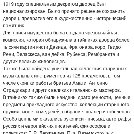
1919 году специальным декретом дворец был
национализирован. Было принято решение сохранить
дворец, превратив его в художественно - исторический
памятник.
Для описи имущества была создана чрезвычайная
комиссия, которая обнаружила в тайниках дворца более
тысячи картин кисти Давида, Фрагонара, коро, Гвидо
Рени, Веласкеса, ван дейка, Рубенса, Рембрандта и
других великих живописцев.
Так же была найдена уникальная коллекция старинных
музыкальных инструментов из 128 предметов, в том
числе скрипки работы братьев Амати, Антонио
Страдивари и других великих итальянских мастеров.
В тайниках так же были найдены драгоценности, ценные
предметы прикладного искусства, коллекции старинного
оружия, монет и медалей, собрание шпалер и гобеленов.
Особо ценными оказались рукописи - письма, автографы
русских и европейских писателей, философов и
политиков: Г. Р. Державина, П. а. Вяземского, а. с.