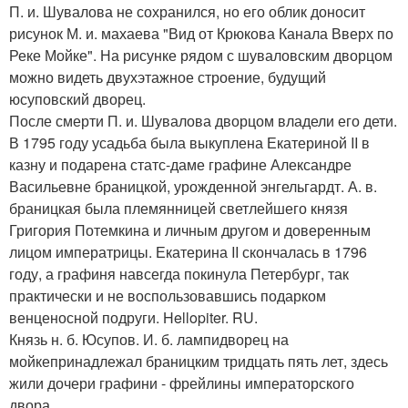
П. и. Шувалова не сохранился, но его облик доносит
рисунок М. и. махаева "Вид от Крюкова Канала Вверх по
Реке Мойке". На рисунке рядом с шуваловским дворцом
можно видеть двухэтажное строение, будущий
юсуповский дворец.
После смерти П. и. Шувалова дворцом владели его дети.
В 1795 году усадьба была выкуплена Екатериной II в
казну и подарена статс-даме графине Александре
Васильевне браницкой, урожденной энгельгардт. А. в.
браницкая была племянницей светлейшего князя
Григория Потемкина и личным другом и доверенным
лицом императрицы. Екатерина II скончалась в 1796
году, а графиня навсегда покинула Петербург, так
практически и не воспользовавшись подарком
венценосной подруги. Hellopiter. RU.
Князь н. б. Юсупов. И. б. лампидворец на
мойкепринадлежал браницким тридцать пять лет, здесь
жили дочери графини - фрейлины императорского
двора.