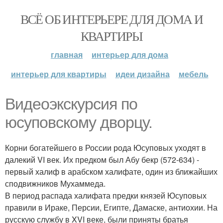
ВСЁ ОБ ИНТЕРЬЕРЕ ДЛЯ ДОМА И
КВАРТИРЫ
главная
интерьер для дома
интерьер для квартиры
идеи дизайна
мебель
Видеоэкскурсия по
юсуповскому дворцу.
Корни богатейшего в России рода Юсуповых уходят в
далекий VI век. Их предком был Абу бекр (572-634) -
первый халиф в арабском халифате, один из ближайших
сподвижников Мухаммеда.
В период распада халифата предки князей Юсуповых
правили в Ираке, Персии, Египте, Дамаске, антиохии. На
русскую службу в XVI веке, были приняты братья