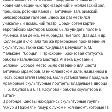
хранения бесценных произведений: николаевский зал,
прециоза, ротонда Кановы, античный зал, римский,
белозеровская галерея. Здесь же разместился
уникальный домашний театр. Среди сотен картин
европейских мастеров можно было увидеть полотна
Рубенса, ван дейка, Рембрандта, тьеполо, Давида и др.
Коллекция включала так же прекрасные произведения
скульптуры, такие как: "Сидящая Девушка" э. М.
Фальконе, "борцы" П. трискорни, бронзовая статуэтка
работы итальянского мастера VI века Джованни
Болоньи. Особое место было отведено для шести
античных мраморов. В николаевском зале, названном в
честь основателя галереи, были установлены парадные
мраморные скульптурные портреты владельцев дворца
Н. б. Юсупова и б. Н. Юсупова - работы скульптора и.
витали.
В ротонде Кановы находились скульптурные группы
"Амур и Психея" и "амур с луком и колчаном", которые Н.