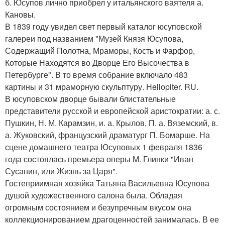
б. Юсупов лично приобрел у итальянского ваятеля а.
Кановы.
В 1839 году увидел свет первый каталог юсуповской
галереи под названием "Музей Князя Юсупова,
Содержащий Полотна, Мраморы, Кость и Фарфор,
Которые Находятся во Дворце Его Высочества в
Петербурге". В то время собрание включало 483
картины и 31 мраморную скульптуру. Hellopiter. RU.
В юсуповском дворце бывали блистательные
представители русской и европейской аристократии: а. с.
Пушкин, Н. М. Карамзин, и. а. Крылов, П. а. Вяземский, в.
а. Жуковский, французский драматург П. Бомарше. На
сцене домашнего театра Юсуповых 1 февраля 1836
года состоялась премьера оперы М. Глинки "Иван
Сусанин, или Жизнь за Царя".
Гостеприимная хозяйка Татьяна Васильевна Юсупова
душой художественного салона была. Обладая
огромным состоянием и безупречным вкусом она
коллекционированием драгоценностей занималась. В ее