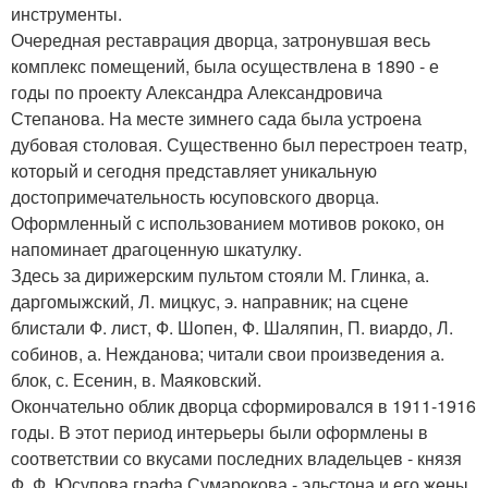
инструменты.
Очередная реставрация дворца, затронувшая весь
комплекс помещений, была осуществлена в 1890 - е
годы по проекту Александра Александровича
Степанова. На месте зимнего сада была устроена
дубовая столовая. Существенно был перестроен театр,
который и сегодня представляет уникальную
достопримечательность юсуповского дворца.
Оформленный с использованием мотивов рококо, он
напоминает драгоценную шкатулку.
Здесь за дирижерским пультом стояли М. Глинка, а.
даргомыжский, Л. мицкус, э. направник; на сцене
блистали Ф. лист, Ф. Шопен, Ф. Шаляпин, П. виардо, Л.
собинов, а. Нежданова; читали свои произведения а.
блок, с. Есенин, в. Маяковский.
Окончательно облик дворца сформировался в 1911-1916
годы. В этот период интерьеры были оформлены в
соответствии со вкусами последних владельцев - князя
Ф. Ф. Юсупова графа Сумарокова - эльстона и его жены