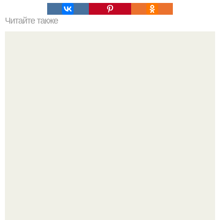
Читайте также
Необычные способы применения утюга.
В сети продолжают обсуждать изменения во внешности
актрисы.