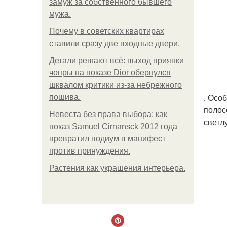
замуж за собственного бывшего
мужа.
Почему в советских квартирах
ставили сразу две входные двери.
Детали решают всё: выход приянки
чопры на показе Dior обернулся
шквалом критики из-за небрежного
. Осо
пошива.
полос
Невеста без права выбора: как
светл
показ Samuel Cirnansck 2012 года
превратил подиум в манифест
против принуждения.
Растения как украшения интерьера.