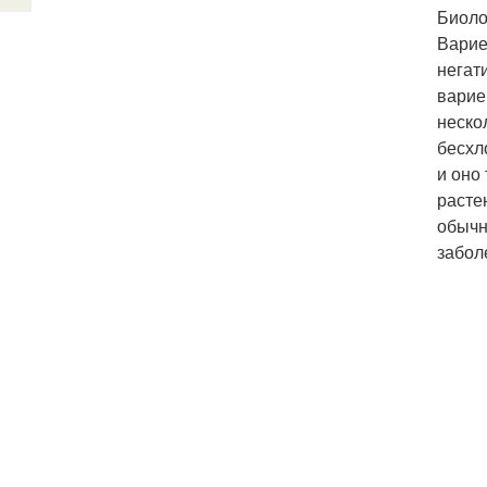
Биоло
Варие
негат
варие
неско
бесхл
и оно
расте
обычн
забол