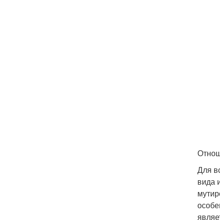
Отнош
Для в
вида 
мутир
особе
являе