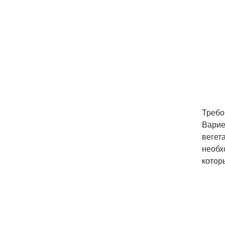
Требо
Варие
вегет
необх
котор