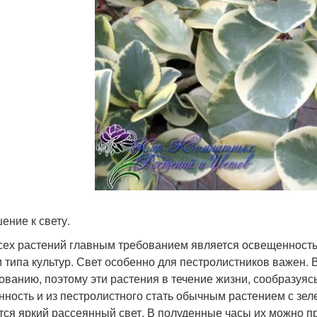
ение к свету.
сех растений главным требованием является освещенность,
и типа культур. Свет особенно для пестролистников важен. 
ованию, поэтому эти растения в течение жизни, сообразуясь
нность и из пестролистного стать обычным растением с зе
тся яркий рассеянный свет. В полуденные часы их можно 