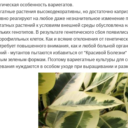
гическая особенность вариегатов.
гатные растения высокодекоративны, но достаточно капри
ивно реагируют на любое даже незначительное изменение 
гатных растений к условиям внешней среды обусловлена на
льких генотипов. В результате генетического сбоя появили
орофилльных клеток. Как и всякие отклонения от генетическ
 требует повышенного внимания, как и любой больной орга
ний - мутантов пытаются избавиться от "Красивой Болезни"
ым зеленым формам. Поэтому вариегатные культуры для со
евания нуждаются в особом уходе при выращивании и раз