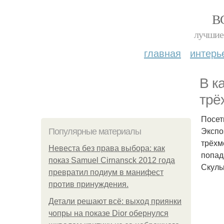
В
лучшие 
главная
интерь
В к
трё
Посет
Экспо
Популярные материалы
трёхм
Невеста без права выбора: как
попад
показ Samuel Cirnansck 2012 года
Скуль
превратил подиум в манифест
против принуждения.
Детали решают всё: выход приянки
чопры на показе Dior обернулся