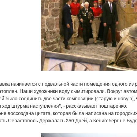
авка начинается с подвальной части помещения одного из р
атоплен. Наши художники воду сымитировали. Вокруг авто
ей было соединить две части композиции (старую и новую),
 ход штурма наступления", - рассказывает поштаренко.
ене воссоздана цитата, которая была написана на городских
сть Севастополь Держалась 250 Дней, а Кёнигсберг не Буде