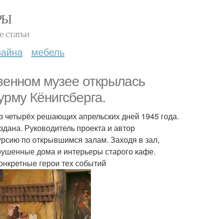
РЫ
е статьи
зайна
мебель
твенном музее открылась
рму Кёнигсберга.
из четырёх решающих апрельских дней 1945 года.
здана. Руководитель проекта и автор
рсию по открывшимся залам. Заходя в зал,
зрушенные дома и интерьеры старого кафе.
онкретные герои тех событий