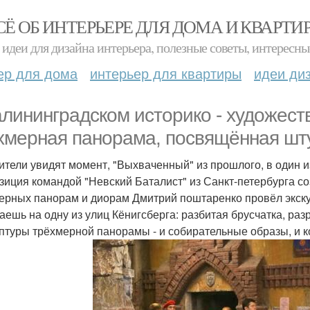
СЁ ОБ ИНТЕРЬЕРЕ ДЛЯ ДОМА И КВАРТИ
идеи для дизайна интерьера, полезные советы, интересны
ер для дома
интерьер для квартиры
идеи ди
алининградском историко - художес
хмерная панорама, посвящённая шту
ители увидят момент, "Выхваченный" из прошлого, в один 
зиция командой "Невский Баталист" из Санкт-петербурга со
ерных панорам и диорам Дмитрий поштаренко провёл экску
аешь на одну из улиц Кёнигсберга: разбитая брусчатка, ра
птуры трёхмерной панорамы - и собирательные образы, и к