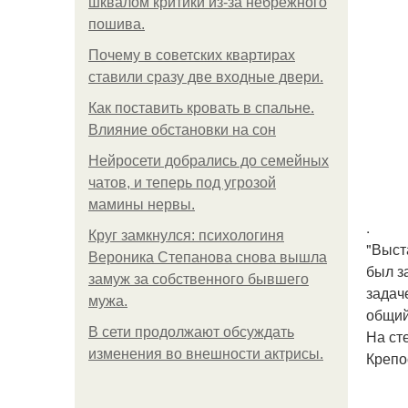
шквалом критики из-за небрежного
пошива.
Почему в советских квартирах
ставили сразу две входные двери.
Как поставить кровать в спальне.
Влияние обстановки на сон
Нейросети добрались до семейных
чатов, и теперь под угрозой
мамины нервы.
.
Круг замкнулся: психологиня
"Выст
Вероника Степанова снова вышла
был з
замуж за собственного бывшего
задач
мужа.
общий
В сети продолжают обсуждать
На ст
изменения во внешности актрисы.
Крепо