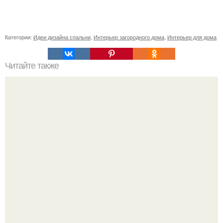
Категории:
Идеи дизайна спальни
,
Интерьер загородного дома
,
Интерьер для дома
Читайте также
Как поставить кровать в спальне. Влияние обстановки на
сон