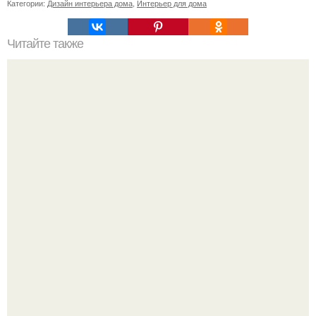
Категории:
Дизайн интерьера дома
,
Интерьер для дома
Читайте также
Резьба по дереву в стиле барокко. Резьба по дереву:
стилистические направления и характерные узоры.