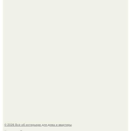
Кёнигсберг. Интерьер дома студенческого братства
"Германия".
Это жилой комплекс в Париже, в пригороде нуази - ле -
гран.
© 2026 Всё об интерьере для дома и квартиры