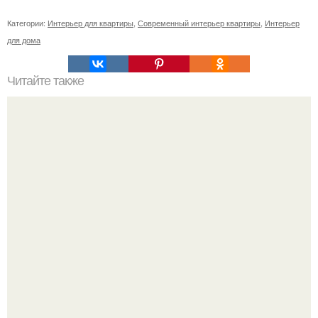
Категории:
Интерьер для квартиры
,
Современный интерьер квартиры
,
Интерьер
для дома
Читайте также
Резьба по дереву в стиле барокко. Резьба по дереву:
стилистические направления и характерные узоры.