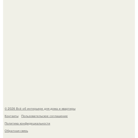
Три года назад мы купили борщевичное поле и
придумали мечту!
Преображение в ванной на ул. генерала Григорова, д.
36!
© 2026 Всё об интерьере для дома и квартиры
Контакты
Пользовательское соглашение
Политика конфидециальности
Обратная связь