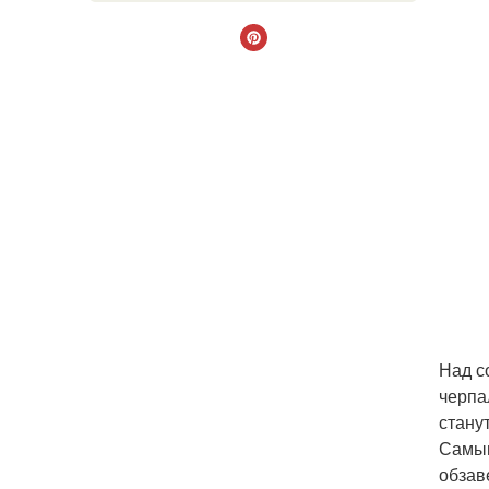
Над с
черпа
стану
Самым
обзав