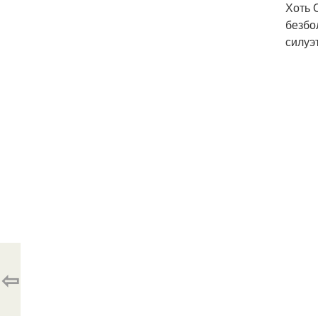
Хоть 
безбо
силуэ
⇦