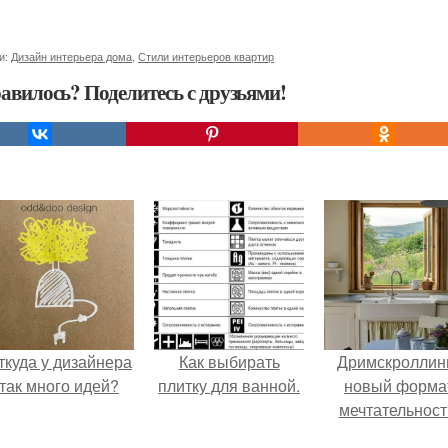
и:
Дизайн интерьера дома
,
Стили интерьеров квартир
авилось? Поделитесь с друзьями!
ткуда у дизайнера
Как выбирать
Дримскроллинг
так много идей?
плитку для ванной.
новый форма
мечтательност