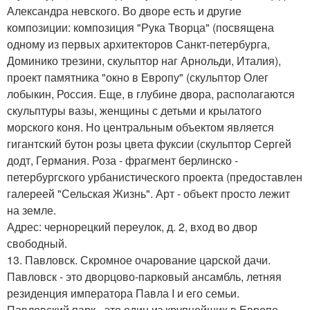
Александра невского. Во дворе есть и другие
композиции: композиция "Рука Творца" (посвящена
одному из первых архитекторов Санкт-петербурга,
Доминико трезини, скульптор наг Арнольди, Италия),
проект памятника "окно в Европу" (скульптор Олег
лобыкин, Россия. Еще, в глубине двора, располагаются
скульптуры вазы, женщины с детьми и крылатого
морского коня. Но центральным объектом является
гигантский бутон розы цвета фуксии (скульптор Сергей
додт, Германия. Роза - фрагмент берлинско -
петербургского урбанистического проекта (предоставлен
галереей "Сельская Жизнь". Арт - объект просто лежит
на земле.
Адрес: чернорецкий переулок, д. 2, вход во двор
свободный.
13. Павловск. Скромное очарование царской дачи.
Павловск - это дворцово-парковый ансамбль, летняя
резиденция императора Павла I и его семьи.
Павловский парк - это один из крупнейших в Европе