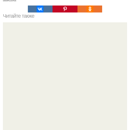
Читайте также
Комнатные деревья: что вам нужно знать о
выращивании лимонов в доме?