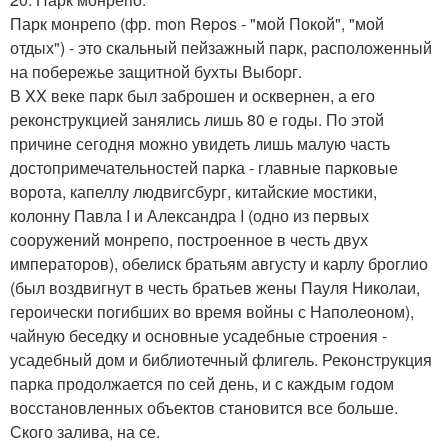
Парк монрепо (фр. mon Repos - "мой Покой", "мой
отдых") - это скальный пейзажный парк, расположенный
на побережье защитной бухты Выборг.
В XX веке парк был заброшен и осквернен, а его
реконструкцией занялись лишь 80 е годы. По этой
причине сегодня можно увидеть лишь малую часть
достопримечательностей парка - главные парковые
ворота, капеллу людвигсбург, китайские мостики,
колонну Павла I и Александра I (одно из первых
сооружений монрепо, построенное в честь двух
императоров), обелиск братьям августу и карлу броглио
(был воздвигнут в честь братьев жены Пауля Николаи,
героически погибших во время войны с Наполеоном),
чайную беседку и основные усадебные строения -
усадебный дом и библиотечный флигель. Реконструкция
парка продолжается по сей день, и с каждым годом
восстановленных объектов становится все больше.
Ского залива, на се.