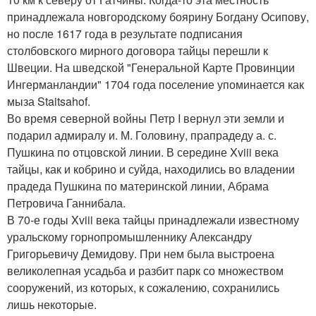
принадлежала новгородскому боярину Богдану Осипову,
но после 1617 года в результате подписания
столбовского мирного договора тайцы перешли к
Швеции. На шведской "Генеральной Карте Провинции
Ингерманландии" 1704 года поселение упоминается как
мыза Staitsahof.
Во время северной войны Петр I вернул эти земли и
подарил адмиралу и. М. Головину, прапрадеду а. с.
Пушкина по отцовской линии. В середине Xviii века
тайцы, как и кобрино и суйда, находились во владении
прадеда Пушкина по материнской линии, Абрама
Петровича Ганнибала.
В 70-е годы Xviii века тайцы принадлежали известному
уральскому горнопромышленнику Александру
Григорьевичу Демидову. При нем была выстроена
великолепная усадьба и разбит парк со множеством
сооружений, из которых, к сожалению, сохранились
лишь некоторые.