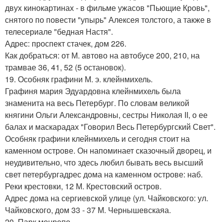
двух кинокартинах - в фильме ужасов "Пьющие Кровь",
снятого по повести "упырь" Алексея толстого, а также в
телесериале "бедная Настя".
Адрес: проспект стачек, дом 226.
Как добраться: от М. автово на автобусе 200, 210, на
трамвае 36, 41, 52 (5 остановок).
19. Особняк графини М. э. клейнмихель.
Графиня мария Эдуардовна клейнмихель была
знаменита на весь Петербург. По словам великой
княгини Ольги Александровны, сестры Николая II, о ее
балах и маскарадах "Говорил Весь Петербургский Свет".
Особняк графини клейнмихель и сегодня стоит на
каменном острове. Он напоминает сказочный дворец, и
неудивительно, что здесь любил бывать весь высший
свет петербургадрес дома на каменном острове: наб.
Реки крестовки, 12 М. Крестовский остров.
Адрес дома на сергиевской улице (ул. Чайковского: ул.
Чайковского, дом 33 - 37 М. Чернышевскаяа.
20. Парк монрепо.