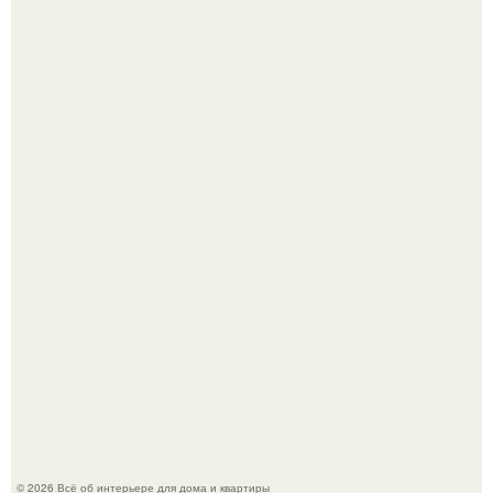
Среди сосен. Этот дом словно вырос среди деревьев, и
жизнь здесь течет в собственном ритме - спокойно, без
спешки и лишнего шума.
5 ошибок в планировке, из-за которых вы теряете метры.
© 2026 Всё об интерьере для дома и квартиры