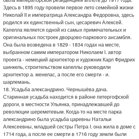
Здесь в 1895 году провели первое лето семейной жизни
Николай II и императрица Александра Федоровна, здесь
родился их единственный сын, цесаревич Алексей.
Капелла является одной из самых примечательных и
оригинальных построек дворцово-паркового ансамбля.
Она была возведена в 1829 - 1834 годах на месте,
выбранном самим императором Николаем I. автор
проекта - немецкий архитектор и художник Карл Фридрих
шинкель, строительством капеллы руководили
архитектор а. менелас, а после его смерти - и.
шарлемань.
18. Усадьба александрино. Чернышёва дача.
Старинная усадьба находится в районе петергофской
дороги, в местности Ульянка, принадлежавшей до
революции шереметевым. Когда-то на месте парка
александрино была усадьба царевны Натальи
Алексеевны, младшей сестры Петра I. она жила в доме с
1714 года, а после ее смерти в 1716 году земли были