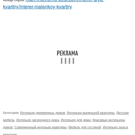
kvartiry/interer-malenkoy-kvartiry
Категории:
Интерьер деревянных домов
,
Интерьер маленькой квартиры
,
Детская
мебель
,
Интерьер загородного дома
,
Интерьер для дома
,
Красивые интерьеры
домов
,
Современный интерьер квартиры
,
Мебель для гостиной
,
Интерьер зала в
квартире