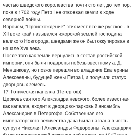
частью шведского королевства почти сто лет, до тех пор,
пока в 1702 году Петр I не отвоевал земли в ходе
северной войны.
Впрочем, "Происхождение" этих мест все же русское - в
XII веке край назывался ижорской землей господина
великого Новгорода, шведами же он был оккупирован в
начале Xvii века.
После того как земли вернулись в состав российской
империи, они были подарены небезызвестному а. Д.
Меншикову, но позже перешли во владение Екатерины
Алексеевны, будущей жены Петра I, и получили статус
дворцовых земель.
17. Готическая капелла (Петергоф).
Церковь святого Александра невского, более известная
как капелла, входит в дворцово-парковый ансамбль
Александрия в Петергофе. Собственная его
императорского величества дача была названа в честь
супруги Николая I Александры Федоровны. Александрия
была императорской резиденцией вплоть до 1917 года.