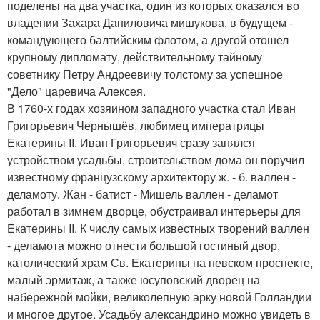
поделены на два участка, один из которых оказался во
владении Захара Даниловича мишукова, в будущем -
командующего балтийским флотом, а другой отошел
крупному дипломату, действительному тайному
советнику Петру Андреевичу толстому за успешное
"Дело" царевича Алексея.
В 1760-х годах хозяином западного участка стал Иван
Григорьевич Чернышёв, любимец императрицы
Екатерины II. Иван Григорьевич сразу занялся
устройством усадьбы, строительством дома он поручил
известному французскому архитектору ж. - б. валлен -
деламоту. Жан - батист - Мишель валлен - деламот
работал в зимнем дворце, обустраивал интерьеры для
Екатерины II. К числу самых известных творений валлен
- деламота можно отнести большой гостиный двор,
католический храм Св. Екатерины на невском проспекте,
малый эрмитаж, а также юсуповский дворец на
набережной мойки, великолепную арку новой Голландии
и многое другое. Усадьбу александрино можно увидеть в