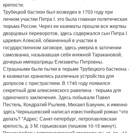
крепости.
Трубецкой бастион был возведен в 1703 году при
личном участии Петра I. это была главная политическая
тюрьма России. Через ее казематы прошли все жертвы
дворцовых переворотов, здесь содержался сын Петра I
царевич Алексей, обвиненный в участии в
государственном заговоре, здесь умерла в заточении
самозванка, называвшая себя княжной Таракановой,
дочерью императрицы Елизаветы Петровны.
Страшными были пытки в тюрьме Трубецкого бастиона -
в казематах хранились различные устройства для
допросов с пристрастием. В 1740 году появился
секретный дом алексеевского равелина - тюрьма для
одиночного заключения. Здесь побывали Павел
Пестель, Кондратий Рылеев, Михаил Бакунин, и именно
здесь Чернышевский написал известнейший роман "что
делать? "Адрес: Санкт-петербург, петропавловская
крепость, д. 3 М. горьковская (пешком 10-15 минут).
Режим работы петропавловской крепости: пн, чт- вс - 11.