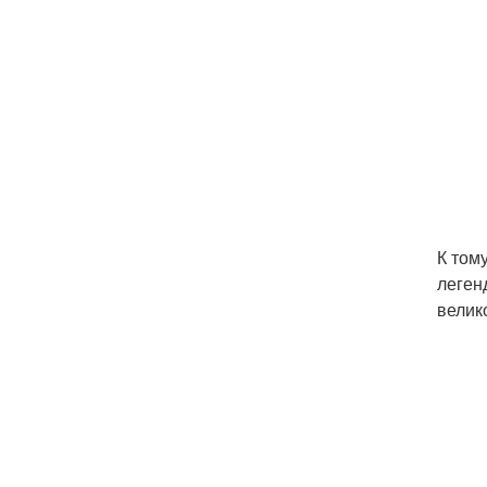
К том
леген
велик