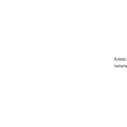
Алекс
типич