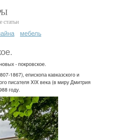
РЫ
е статьи
зайна
мебель
ое.
овых - покровское.
807-1867), епископа кавказского и
ого писателя XIX века (в миру Дмитрия
988 году.