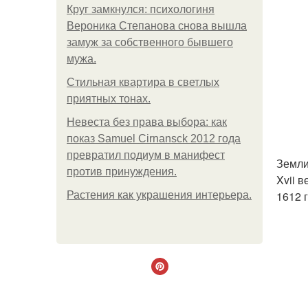
Круг замкнулся: психологиня
Вероника Степанова снова вышла
замуж за собственного бывшего
мужа.
Стильная квартира в светлых
приятных тонах.
Невеста без права выбора: как
показ Samuel Cirnansck 2012 года
превратил подиум в манифест
Земли
против принуждения.
Xvii 
1612 
Растения как украшения интерьера.