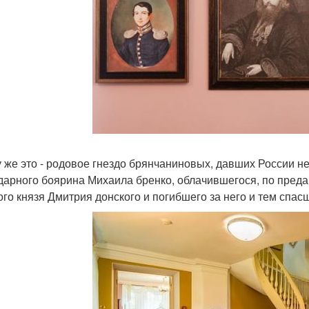
у же это - родовое гнездо брянчаниновых, давших России н
дарного боярина Михаила бренко, облачившегося, по преда
ого князя Дмитрия донского и погибшего за него и тем спас