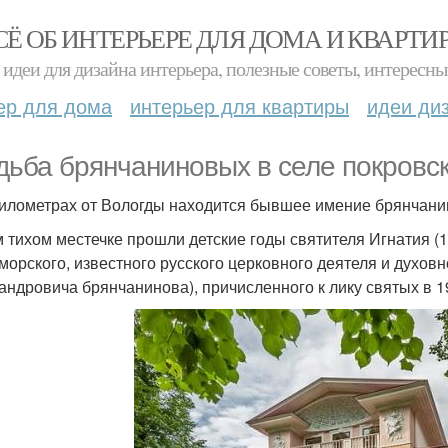
СЁ ОБ ИНТЕРЬЕРЕ ДЛЯ ДОМА И КВАРТИ
идеи для дизайна интерьера, полезные советы, интересны
ер для дома
интерьер для квартиры
идеи ди
дьба брянчаниновых в селе покровск
километрах от Вологды находится бывшее имение брянчанин
м тихом местечке прошли детские годы святителя Игнатия (1
морского, известного русского церковного деятеля и духовн
андровича брянчанинова), причисленного к лику святых в 1