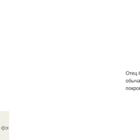
Отец 
обыча
покро
⇦