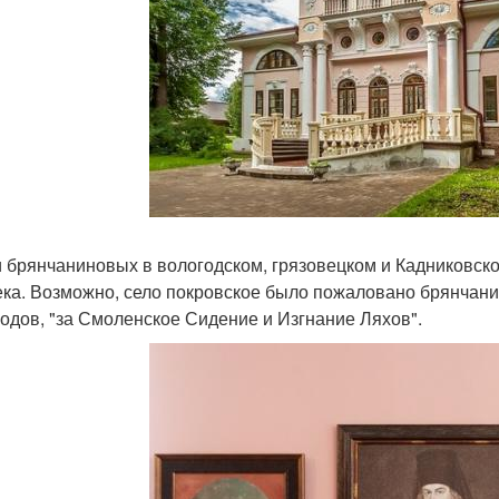
 брянчаниновых в вологодском, грязовецком и Кадниковск
века. Возможно, село покровское было пожаловано брянчан
годов, "за Смоленское Сидение и Изгнание Ляхов".