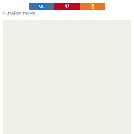
Читайте также
Как приготовить гипс для заливки форм. Как разводить
гипс: Все о приготовлении идеального раствора
Почему в советских квартирах ставили сразу две