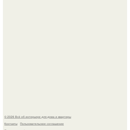
Стало интересно поучаствовать в этом флешмобе -
Artvsartist, хоть он не совсем про рукоделие, а больше
про живопись, рисунок.
Квартира дипломата. Дизайнер Татьяна Сорокина -
Ильина создала классический интерьер для возрастной
пары в квартире площадью 82, 5 кв.
© 2026 Всё об интерьере для дома и квартиры
Контакты
Пользовательское соглашение