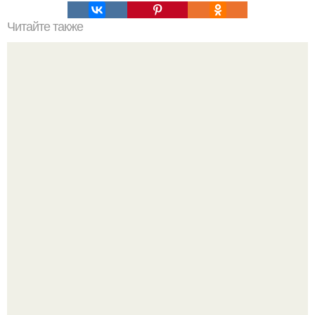
Читайте также
? 5. Доступных отелей 5* на о. Хайнань?
"Проиллюстрированные Люди": Томас майландер
превратил солнечные ожоги в арт - объект.