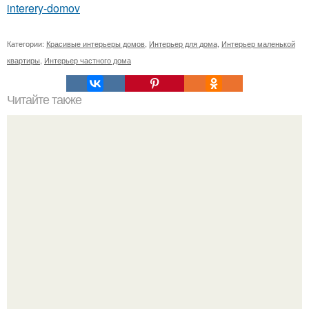
interery-domov
Категории:
Красивые интерьеры домов
,
Интерьер для дома
,
Интерьер маленькой
квартиры
,
Интерьер частного дома
Читайте также
Как убраться в квартире за 20 минут?