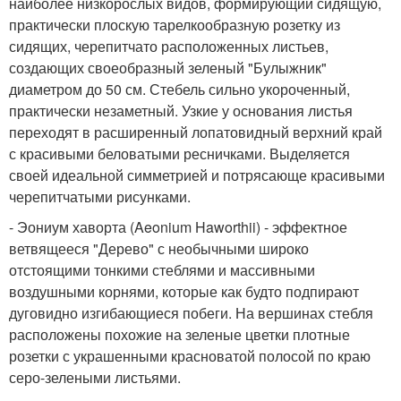
наиболее низкорослых видов, формирующий сидящую,
практически плоскую тарелкообразную розетку из
сидящих, черепитчато расположенных листьев,
создающих своеобразный зеленый "Булыжник"
диаметром до 50 см. Стебель сильно укороченный,
практически незаметный. Узкие у основания листья
переходят в расширенный лопатовидный верхний край
с красивыми беловатыми ресничками. Выделяется
своей идеальной симметрией и потрясающе красивыми
черепитчатыми рисунками.
- Эониум хаворта (Aeonium Haworthii) - эффектное
ветвящееся "Дерево" с необычными широко
отстоящими тонкими стеблями и массивными
воздушными корнями, которые как будто подпирают
дуговидно изгибающиеся побеги. На вершинах стебля
расположены похожие на зеленые цветки плотные
розетки с украшенными красноватой полосой по краю
серо-зелеными листьями.