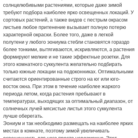
солнцелюбивыми растениями, которые даже зимой
требуют подбора наиболее ярко освещенных локаций. У
сортовых растений, а также видов с пестрым окрасом
листьев любое притенение вызывает полную потерю
характерной окраски. Более того, даже в легкой
полутени у любого эониума стебли становятся гораздо
более тонкими, вытягиваются, искривляются, а растения
формируют мелкие и не такие эффектные розетки. Для
этого комнатного суккулента желательно подбирать
только южные локации на подоконниках. Оптимальными
считаются ориентированные строго на юг или юго-
восток окна. При этом в течение наиболее жаркого
периода летом, когда растения пребывают в
температурах, выходящих за оптимальный диапазон, от
солнечных лучей мясистые листья этого суккулента
лучше оберегать.
Эониум и так необходимо размещать на наиболее ярких
местах в комнате, поэтому зимой увеличивать
освещенность для него просто невозможно. Этот