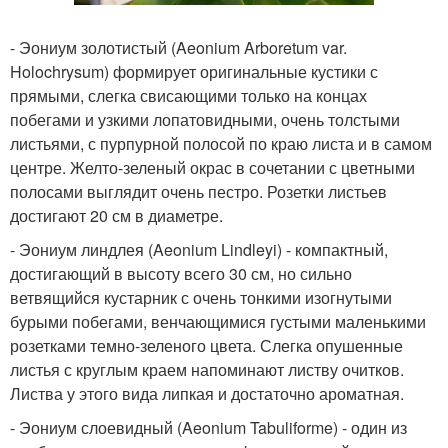
- Эониум золотистый (Aeonium Arboretum var.
Holochrysum) формирует оригинальные кустики с
прямыми, слегка свисающими только на концах
побегами и узкими лопатовидными, очень толстыми
листьями, с пурпурной полосой по краю листа и в самом
центре. Желто-зеленый окрас в сочетании с цветными
полосами выглядит очень пестро. Розетки листьев
достигают 20 см в диаметре.
- Эониум линдлея (Aeonium Lindleyi) - компактный,
достигающий в высоту всего 30 см, но сильно
ветвящийся кустарник с очень тонкими изогнутыми
бурыми побегами, венчающимися густыми маленькими
розетками темно-зеленого цвета. Слегка опушенные
листья с круглым краем напоминают листву очитков.
Листва у этого вида липкая и достаточно ароматная.
- Эониум слоевидный (Aeonium Tabuliforme) - один из