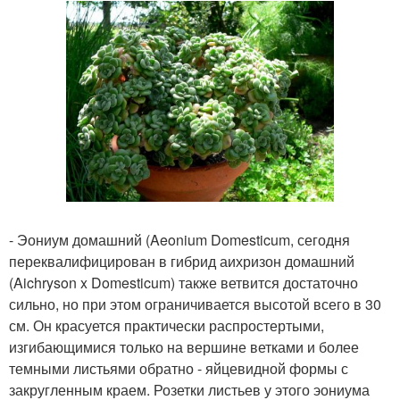
- Эониум домашний (Aeonium Domesticum, сегодня
переквалифицирован в гибрид аихризон домашний
(Aichryson x Domesticum) также ветвится достаточно
сильно, но при этом ограничивается высотой всего в 30
см. Он красуется практически распростертыми,
изгибающимися только на вершине ветками и более
темными листьями обратно - яйцевидной формы с
закругленным краем. Розетки листьев у этого эониума