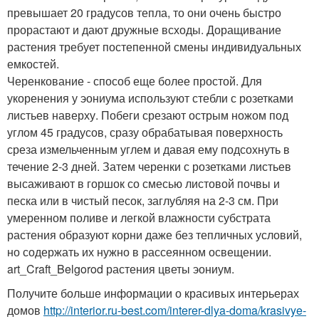
превышает 20 градусов тепла, то они очень быстро
прорастают и дают дружные всходы. Доращивание
растения требует постепенной смены индивидуальных
емкостей.
Черенкование - способ еще более простой. Для
укоренения у эониума используют стебли с розетками
листьев наверху. Побеги срезают острым ножом под
углом 45 градусов, сразу обрабатывая поверхность
среза измельченным углем и давая ему подсохнуть в
течение 2-3 дней. Затем черенки с розетками листьев
высаживают в горшок со смесью листовой почвы и
песка или в чистый песок, заглубляя на 2-3 см. При
умеренном поливе и легкой влажности субстрата
растения образуют корни даже без тепличных условий,
но содержать их нужно в рассеянном освещении.
art_Craft_Belgorod растения цветы эониум.
Получите больше информации о красивых интерьерах
домов
http://interior.ru-best.com/interer-dlya-doma/krasivye-