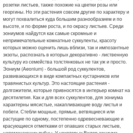
розетки листьев, также похожие на цветки розы или
георгины. Но эти растения совсем другие по характеру и
могут похвалиться куда большим разнообразием и по
высоте, и по форме роста, и по окрасу листьев. Среди
эониумов найдутся как самые скромные и
непримечательные комнатные суккуленты, красоту
которых можно оценить лишь вблизи, так и импозантные
экзоты, распознать в которых декоративно - лиственную
культуру из семейства толстянковых не так уж и просто.
Эониум (Aeonium) - большой род суккулентов,
развивающихся в виде компактных кустарников или
травянистых культур. Это настоящие растения -
долгожители, которые привносятся в интерьер комнат на
десятилетия. Как и для всех суккулентов, для эониума
характерны мясистые, накапливающие воду листья и
побеги. Стебли мощные, прямые, ветвящиеся или
растущие по одному, постепенно одревесневающие и
красующиеся отметками от опавших старых листьев,
напоминающих рубцы. У некоторых Видов эониума