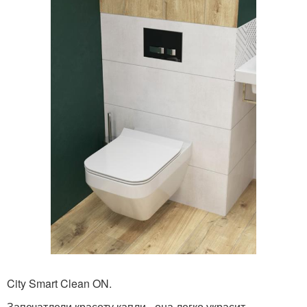
City Smart Clean ON.
Запечатлели красоту капли - она легко украсит