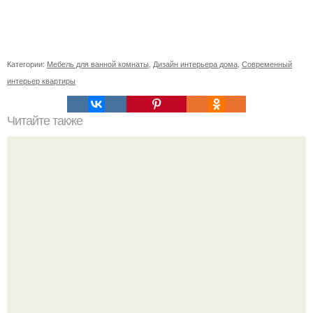
Категории:
Мебель для ванной комнаты
,
Дизайн интерьера дома
,
Современный
интерьер квартиры
Читайте также
Шкаф угловой встроенный в спальню. Обзор угловых
шкафов для спальни, и фото существующих вариантов