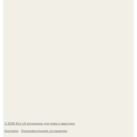
Это жилой комплекс в Париже, в пригороде нуази - ле -
гран.
"Ух, Заморочился же Дизайнер", - подумала я, когда
зашла в кафе - бар "слезы березы".
© 2026 Всё об интерьере для дома и квартиры
Контакты
Пользовательское соглашение