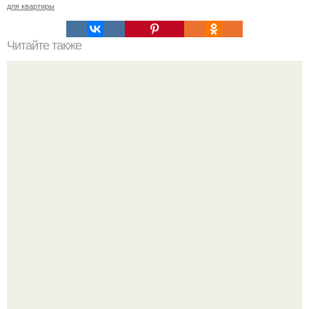
для квартиры
Читайте также
Прямой диван или угловой. Угловой диван или прямой
все за и против.