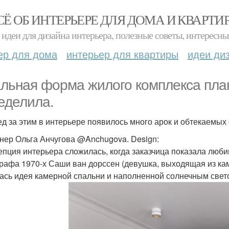
СЁ ОБ ИНТЕРЬЕРЕ ДЛЯ ДОМА И КВАРТИ
идеи для дизайна интерьера, полезные советы, интересны
ер для дома
интерьер для квартиры
идеи ди
льная форма жилого комплекса план
еделила.
ед за этим в интерьере появилось много арок и обтекаемых
нер Ольга Анчугова @Anchugova. Design:
епция интерьера сложилась, когда заказчица показала люб
рафа 1970-х Саши ван дорссен (девушка, выходящая из кам
ась идея камерной спальни и наполненной солнечным свет