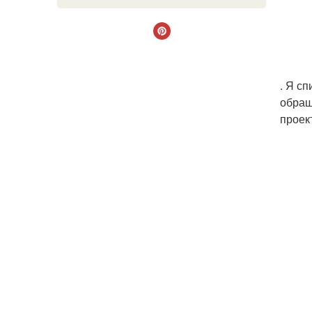
. Я с
обращ
проек