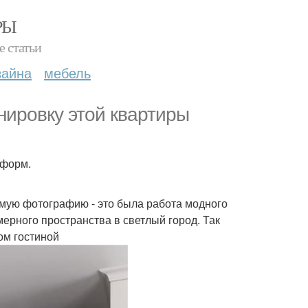
РЫ
е статьи
зайна
мебель
ировку этой квартиры
 форм.
имую фотографию - это была работа модного
ерного пространства в светлый город. Так
ом гостиной