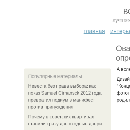
В
лучшие 
главная
интерь
Ова
опр
А всл
Популярные материалы
Дизай
"Конц
Невеста без права выбора: как
фотог
показ Samuel Cirnansck 2012 года
родил
превратил подиум в манифест
против принуждения.
Почему в советских квартирах
ставили сразу две входные двери.