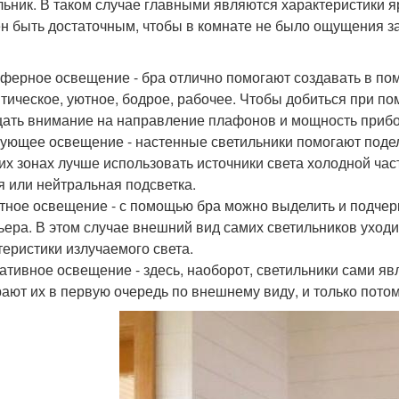
льник. В таком случае главными являются характеристики яр
н быть достаточным, чтобы в комнате не было ощущения з
ферное освещение - бра отлично помогают создавать в по
тическое, уютное, бодрое, рабочее. Чтобы добиться при п
ать внимание на направление плафонов и мощность прибо
ующее освещение - настенные светильники помогают подели
их зонах лучше использовать источники света холодной час
я или нейтральная подсветка.
тное освещение - с помощью бра можно выделить и подчер
ьера. В этом случае внешний вид самих светильников уходи
теристики излучаемого света.
ативное освещение - здесь, наоборот, светильники сами я
ают их в первую очередь по внешнему виду, и только потом 