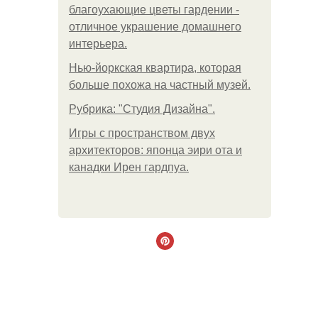
благоухающие цветы гардении -
отличное украшение домашнего
интерьера.
Нью-йоркская квартира, которая
больше похожа на частный музей.
Рубрика: "Студия Дизайна".
Игры с пространством двух
архитекторов: японца эири ота и
канадки Ирен гардпуа.