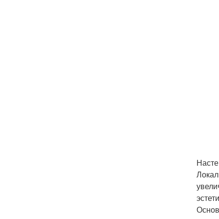
Насте
Локал
увели
эстет
Основ