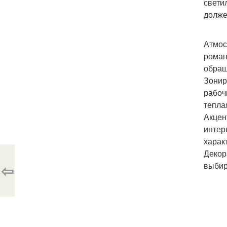
свети
долже
Атмос
роман
обращ
Зонир
рабоч
тепла
Акцен
интер
харак
Декор
⇦
выбир