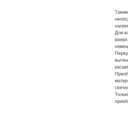
Таким
непос
нагре
Для к
вверх
помещ
Перед
вытян
касае
Приоб
матер
свети
Тольк
приоб