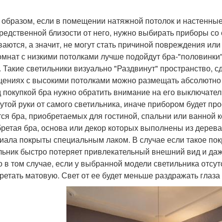
 образом, если в помещении натяжной потолок и настенные
редственной близости от него, нужно выбирать приборы со
ваются, а значит, не могут стать причиной повреждения ил
омнат с низкими потолками лучше подойдут бра-"половинки
. Такие светильники визуально "Раздвинут" пространство, с
ениях с высокими потолками можно размещать абсолютно
 покупкой бра нужно обратить внимание на его выключатель
утой руки от самого светильника, иначе прибором будет про
тся бра, приобретаемых для гостиной, спальни или ванной 
ретая бра, основа или декор которых выполнены из дерева,
иала покрыты специальным лаком. В случае если такое пок
льник быстро потеряет привлекательный внешний вид и даж
о в том случае, если у выбранной модели светильника отсут
ретать матовую. Свет от ее будет меньше раздражать глаз