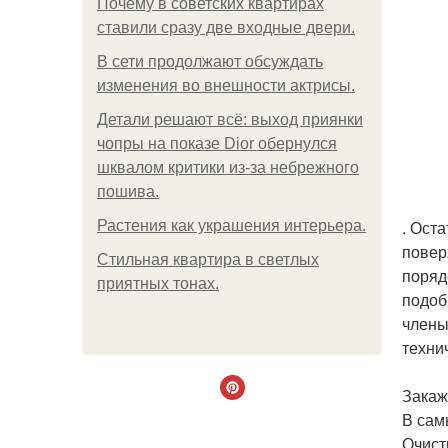
Почему в советских квартирах
ставили сразу две входные двери.
В сети продолжают обсуждать
изменения во внешности актрисы.
Детали решают всё: выход приянки
чопры на показе Dior обернулся
шквалом критики из-за небрежного
пошива.
. Ост
Растения как украшения интерьера.
повер
Стильная квартира в светлых
поряд
приятных тонах.
подоб
члены
техни
Закаж
В сам
Очист