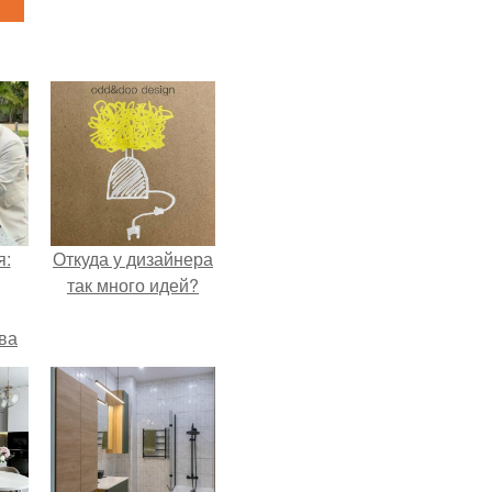
я:
Откуда у дизайнера
так много идей?
ва
за
о
.