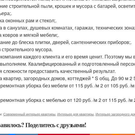
ние строительной пыли, крошек и мусора с батарей, освети
ьера;.
ка оконных рам и стекол;.
а в санузлах, душевых комнатах, гаражах, технических зонах
а ковров и мягкой мебели;.
ание до блеска плитки, дверей, сантехнических приборов;.
 строительного мусора.
компания каждого клиента и его время ценит. Поэтому мы в
 выполняем. Квалифицированный и подготовленный персона
я сложности предоставить качественный результат.
а квартир, загородных домов, коттеджей * S общ. До 90 м 2 S
емонтная уборка без мебели от 115 руб. /м 2 от 105 руб. /м 
емонтная уборка с мебелью от 120 руб. /м 2 от 115 руб. /м 
и:
Современный интерьер квартиры
,
Интерьер для квартиры
,
Интерьер загородного до
авилось? Поделитесь с друзьями!