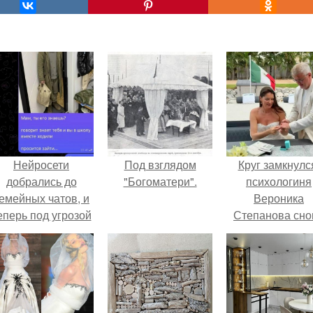
Нейросети
Под взглядом
Круг замкнулс
добрались до
"Богоматери".
психологиня
емейных чатов, и
Вероника
еперь под угрозой
Степанова сно
мамины нервы.
вышла замуж 
собственног
бывшего мужа