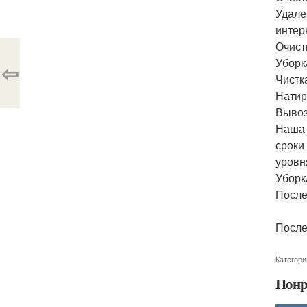
Удале
интер
Очист
Уборк
⇦
Чистк
Натир
Вывоз
Наша 
сроки
уровн
Уборк
Послер
Послер
Категори
Понр