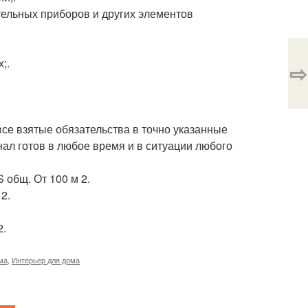
тельных приборов и других элементов
;.
⇨
се взятые обязательства в точно указанные
л готов в любое время и в ситуации любого
 общ. От 100 м 2.
2.
2.
ма
,
Интерьер для дома