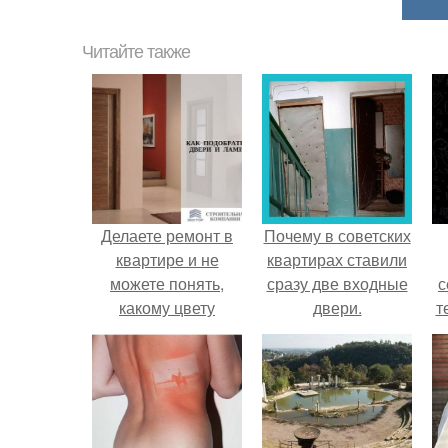
Читайте также
Делаете ремонт в
Почему в советских
квартире и не
квартирах ставили
можете понять,
сразу две входные
с
какому цвету
двери.
т
ламината и
межкомнатных
дверей отдать
предпочтение?