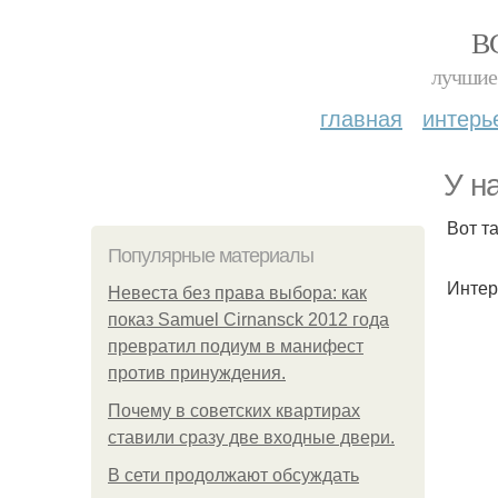
В
лучшие 
главная
интерь
У н
Вот т
Популярные материалы
Интер
Невеста без права выбора: как
показ Samuel Cirnansck 2012 года
превратил подиум в манифест
против принуждения.
Почему в советских квартирах
ставили сразу две входные двери.
В сети продолжают обсуждать