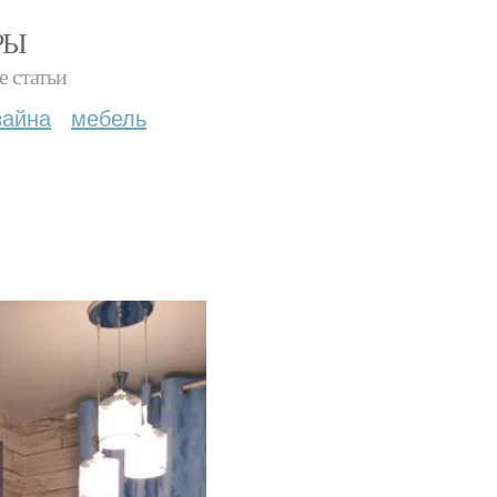
РЫ
е статьи
зайна
мебель