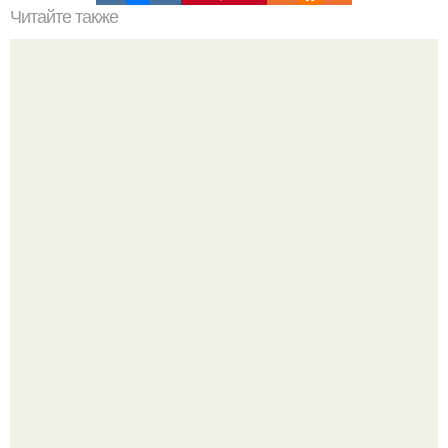
Читайте также
26 вещей, убивающие женственность.
Уютная светлая квартира в лучах солнца.