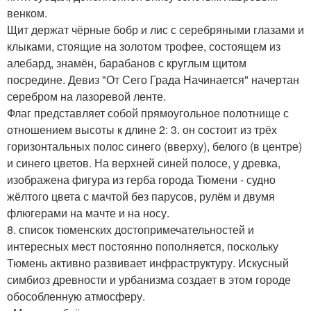
венком.
Щит держат чёрные бобр и лис с серебряными глазами и
клыками, стоящие на золотом трофее, состоящем из
алебард, знамён, барабанов с круглым щитом
посредине. Девиз "От Сего Града Начинается" начертан
серебром на лазоревой ленте.
Флаг представляет собой прямоугольное полотнище с
отношением высоты к длине 2: 3. он состоит из трёх
горизонтальных полос синего (вверху), белого (в центре)
и синего цветов. На верхней синей полосе, у древка,
изображена фигура из герба города Тюмени - судно
жёлтого цвета с мачтой без парусов, рулём и двумя
флюгерами на мачте и на носу.
8. список тюменских достопримечательностей и
интересных мест постоянно пополняется, поскольку
Тюмень активно развивает инфраструктуру. Искусный
симбиоз древности и урбанизма создает в этом городе
обособленную атмосферу.