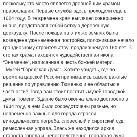
поскольку это место является древнейшим храмом
православия. Первые службы здесь проходили еще в
1624 году. В те времена храм выглядел совершенно
иначе, представляя собой ветхую деревянную
церквушку. После пожара на этих же землях была
возведена уже каменная постройка, положившая начало
грандиозному строительству, продлившемуся 150 лет. В
стенах храма находится чудодейственная икона
"Знамение", написанная в честь божьей матери.
- Музей "Городская Дума". Хотите увидеть, где во
времена царской России принимались самые важные
решения по управлению Тюменью и ее областью в
частности? Тогда вам стоит посетить музей городской
думы Тюмени. Здание было окончательно достроено в
1934 году, в нем были сосредоточены разные, но
непременно важные для города отрасли:
винодельческие погреба, словесный и сиротский суд,
ремесленная управа. Здесь же находился архив,
староста города и, непосредственно, городская дума.