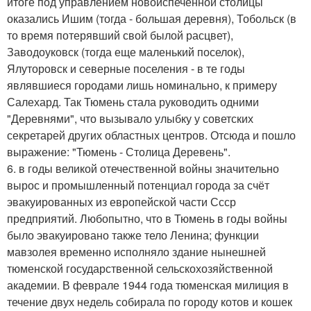
итоге под управлением новоиспеченной столицы
оказались Ишим (тогда - большая деревня), Тобольск (в
то время потерявший свой былой расцвет),
Заводоуковск (тогда еще маленький поселок),
Ялуторовск и северные поселения - в те годы
являвшиеся городами лишь номинально, к примеру
Салехард. Так Тюмень стала руководить одними
"Деревнями", что вызывало улыбку у советских
секретарей других областных центров. Отсюда и пошло
выражение: "Тюмень - Столица Деревень".
6. в годы великой отечественной войны значительно
вырос и промышленный потенциал города за счёт
эвакуированных из европейской части Ссср
предприятий. Любопытно, что в Тюмень в годы войны
было эвакуировано также тело Ленина; функции
мавзолея временно исполняло здание нынешней
тюменской государственной сельскохозяйственной
академии. В феврале 1944 года тюменская милиция в
течение двух недель собирала по городу котов и кошек