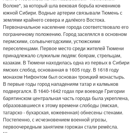
Волоке", за который шла вековая борьба кочевников
южной Сибири. Водные артерии связывали Тюмень с
землями крайнего севера и далёкого Востока.
Первоначальное население города соответствовало его
пограничному положению. Город заселялся в основном
пермскими, сольвычегодскими, устюжскими
переселенцами. Первое место среди жителей Тюмени
принадлежало служилым людям: боярам, стрельцам,
казакам. В Тюмени находилась одна из первых в Сибири
ямских слобод, основанная в 1605 году. В 1618 году
монахом Нифонтом был основан троицкий монастырь.
В первые годы город нападениям татар и калмыков
подвергался. В 1640-1642 годах при воеводе Григории
барятинском центральная часть города была укреплена,
образовавшиеся к этому времени слободы (ямская,
татарско - бухарская, кожевенная) обнесены стенами.
Постепенно, с исчезновением военной угрозы,
первоочередным занятием горожан стали ремёсла.