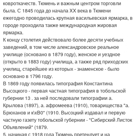
ковроткачеств. Тюмень и важным центром торговли
была. С 1845 года до начала XX века в Тюмени
ежегодно проводилась крупная васильевская ярмарка, в
городе проходила также международная жировая
ярмарка.
К концу столетия действовало более десяти учебных
заведений, в том числе александровское реальное
училище (основано в 1879 году), женское и уездное
(открыто в 1883 году) училища, а также ряд приходских
училищ, старейшее из которых - знаменское - было
основано в 1796 году.
В 1869 году появилась типография Константина
Высоцкого - первая частная типография в тобольской
губернии 13 . за ней последовали типографии а.
Крылова (1897), а. афромеева (1910), товарищества "а.
Брюханов и к\xB0" (1910. Высоцкий издавал и первую
частную газету тобольской губернии - "Сибирский Листок
Объявлений" (1879.
5. начиная с 1918 года Тюмень претендует и на