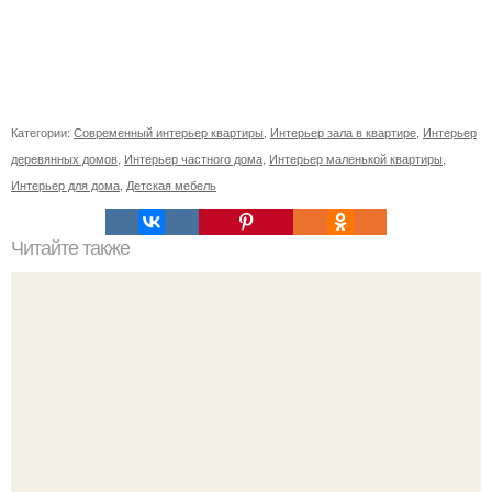
Категории:
Современный интерьер квартиры
,
Интерьер зала в квартире
,
Интерьер
деревянных домов
,
Интерьер частного дома
,
Интерьер маленькой квартиры
,
Интерьер для дома
,
Детская мебель
Читайте также
Усадьба романтическая Александрия.