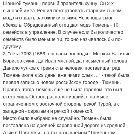
Шаньюй тумань - первый правитель хунну. Он 2-х
сыновей имел. Решил пожертвовать старшим сыном
модэ и отдал в заложники юэчжи. Но юноша смог
сбежать. Обрадованный отец дал модэ Тюмень - 10
семейств в управление. В случае если бы количество
семейств было меньше 10, то оно называлось бы по-
другому.
3. "лета 7093 (1586) посланы воеводы с Москвы Василие
Борисов сукин, да Иван мясной, да письменный голова
Данило чулков с тремя сты человек, поставиша град
Тюмень июля в 29 день, еже чимги слых …" - такой была
первая запись о новом российском городе - Тюмени.
Правда, тогда Тюмень еще не была городом, это был
всего лишь Острог, расположившийся на мысе,
ограниченном с восточной стороны рекой Турой, а с
западной - оврагами и речкой тюменкой.
Место было выбрано не случайно. Тюмень была
поставлена на древней караванной дороге из средней
Азии в Поволжье, на так называемом "Тюменском