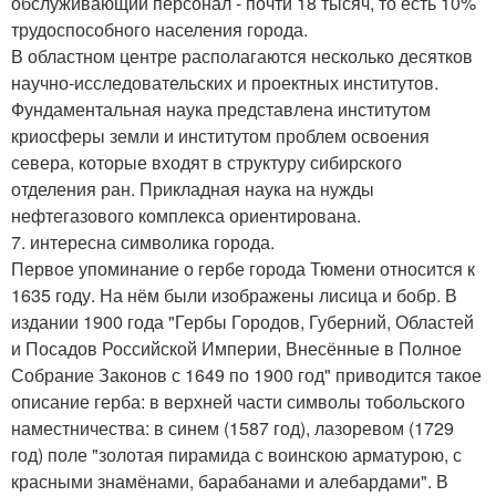
обслуживающий персонал - почти 18 тысяч, то есть 10%
трудоспособного населения города.
В областном центре располагаются несколько десятков
научно-исследовательских и проектных институтов.
Фундаментальная наука представлена институтом
криосферы земли и институтом проблем освоения
севера, которые входят в структуру сибирского
отделения ран. Прикладная наука на нужды
нефтегазового комплекса ориентирована.
7. интересна символика города.
Первое упоминание о гербе города Тюмени относится к
1635 году. На нём были изображены лисица и бобр. В
издании 1900 года "Гербы Городов, Губерний, Областей
и Посадов Российской Империи, Внесённые в Полное
Собрание Законов с 1649 по 1900 год" приводится такое
описание герба: в верхней части символы тобольского
наместничества: в синем (1587 год), лазоревом (1729
год) поле "золотая пирамида с воинскою арматурою, с
красными знамёнами, барабанами и алебардами". В