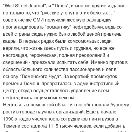
"Wall Street Journal", и "Times", и многие другие издания -
но только то, что "русские утонут в этих болотах …"
советские же СМИ получили жесткую разнарядку
пропагандировать "романтику" нефтедобычи, ведь со
всей страны сюда нужно было любой ценой привлечь
кадры. В первых рядах были комсомольцы: люди
верили, что жизнь здесь пусть и трудная, но все же
настоящая, героическая, полная преодолений и
свершений - приезжали испытать себя. Именно приток в
область большого количества пассионариев и лег в
основу "Тюменского Чуда". За короткий промежуток
времени Тюмень превратилась в административный
центр, откуда осуществлялось управление всем
нефтедобывающим комплексом.
Нефть и газ тюменской области способствовали бурному
росту в городе научных организаций. Ещё в начале
1990-х годов численность сотрудников нии и вузов в
Тюмени составляла 11, 5 тысяч человек, если добавить