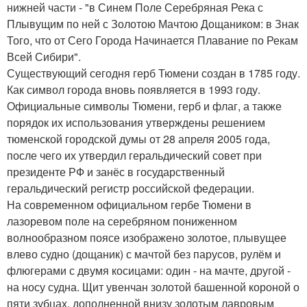
нижней части - "в Синем Поле Серебряная Река с
Плывущим по ней с Золотою Мачтою Дощаником: в Знак
Того, что от Сего Города Начинается Плавание по Рекам
Всей Сибири".
Существующий сегодня герб Тюмени создан в 1785 году.
Как символ города вновь появляется в 1993 году.
Официальные символы Тюмени, герб и флаг, а также
порядок их использования утверждены решением
тюменской городской думы от 28 апреля 2005 года,
после чего их утвердил геральдический совет при
президенте РФ и занёс в государственный
геральдический регистр российской федерации.
На современном официальном гербе Тюмени в
лазоревом поле на серебряном пониженном
волнообразном поясе изображено золотое, плывущее
влево судно (дощаник) с мачтой без парусов, рулём и
флюгерами с двумя косицами: один - на мачте, другой -
на носу судна. Щит увенчан золотой башенной короной о
пяти зубцах, дополненной внизу золотым лавровым