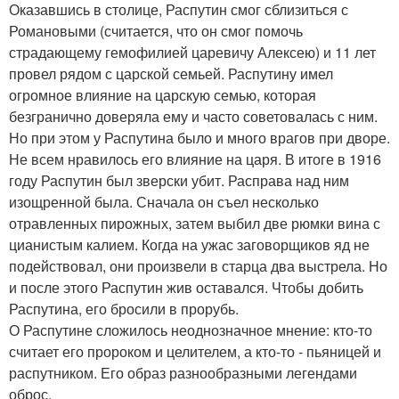
Оказавшись в столице, Распутин смог сблизиться с
Романовыми (считается, что он смог помочь
страдающему гемофилией царевичу Алексею) и 11 лет
провел рядом с царской семьей. Распутину имел
огромное влияние на царскую семью, которая
безгранично доверяла ему и часто советовалась с ним.
Но при этом у Распутина было и много врагов при дворе.
Не всем нравилось его влияние на царя. В итоге в 1916
году Распутин был зверски убит. Расправа над ним
изощренной была. Сначала он съел несколько
отравленных пирожных, затем выбил две рюмки вина с
цианистым калием. Когда на ужас заговорщиков яд не
подействовал, они произвели в старца два выстрела. Но
и после этого Распутин жив оставался. Чтобы добить
Распутина, его бросили в прорубь.
О Распутине сложилось неоднозначное мнение: кто-то
считает его пророком и целителем, а кто-то - пьяницей и
распутником. Его образ разнообразными легендами
оброс.