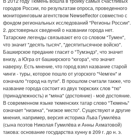
В 2012 году Тюмень вошла в тройку самых счастливых
городов России, по результатам опроса, проведенного
мониторинговым агентством Newseffector совместно с
фондом региональных исследований "Регионы России".
2. достоверных сведений о названии города нет.
Татарские легенды связывают его со словом "Тумен",
что значит "десять тысяч", "десятитысячное войско".
Башкирское предание гласит о "Тумэндэ", что значит
внизу, а Югра от башкирского "югора", что значит
наверху. Есть мнение, что город взял название старой
чинги - туры, которое пошло от угорского "Чемген" и
означало "город на пути". В прошлом считали также, что
название города состоит из двух тюркских слов "тю"
(принадлежность) и "мяна" (достояние) - моё достояние.
В современном языке тюменских татар слово "Тюмень"
означает "низина", "низкое место". Существуют и другие
мнения, например, версия историка Льва Гумилёва
(сына поэтов Николая Гумилёва и Анны Ахматовой)
такова: основание государства хунну в 209 г. до н. э.