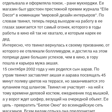
отделывала и оформляла покои, - рани мукхерджи. Ее
магазин был удостоен престижной премии журнала "Elle
Decor" в номинации "мировой дизайн интерьеров". По
словам твинкл, теперь перед выходом на работу в ее
глазах зажигается тот самый огонек, которого в годы
работы в кино ей так не хватало, и которым нарек ее
дед.
Интересно, что твинкл вернулась к своему призванию, от
которого ее отвлекали боллливудом, и достигла на этом
поприще даже больших успехов, чем в кино, в гору
пошла и карьера мужа акшая.
15 сентября 2002 года у них родился сын аарав. По
утрам твинкл заставляет акшая и аарава посвящать 45
минут поливу цветов на террасе, но заканчивается это
купанием под шлангом. Твинкл не участвует - на ней к
тому времени деловой костюм, ежедневник под мышкой,
а у ворот ждет шофер, везущий на очередной объект. Ее
цель - превратить "Белое Окно" во всеиндийскую сеть
магазинов. Всем видам отдыха она предпочитает