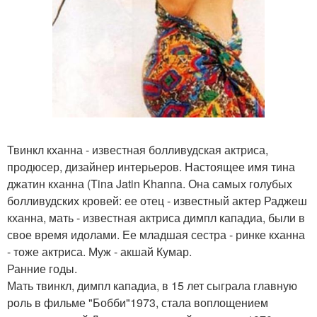
Твинкл кханна - известная болливудская актриса,
продюсер, дизайнер интерьеров. Настоящее имя тина
джатин кханна (Tina Jatin Khanna. Она самых голубых
болливудских кровей: ее отец - известный актер Раджеш
кханна, мать - известная актриса димпл кападиа, были в
свое время идолами. Ее младшая сестра - ринке кханна
- тоже актриса. Муж - акшай Кумар.
Ранние годы.
Мать твинкл, димпл кападиа, в 15 лет сыграла главную
роль в фильме "Бобби"1973, стала воплощением