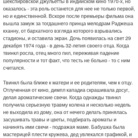
шекспировской Джульетты в индийском кино 1970-х, но
оказалось - эта роль останется для нее не только первой,
но и единственной. Вскоре после премьеры фильма она
вышла замуж за тогдашнего принца мелодрам Раджеша
кханну, от бархатного взгляда которого взрывались
стадионы, и оставила экран. Дочь появилась на свет 29
декабря 1974 года - в день 32-летия своего отца. Когда
твинкл росла, отец много пил, переживая падение
популярности и тот факт, что тесть не больно - то с ним
считался.
Твинкл была ближе к матери и ее родителям, чем к отцу.
Отлученная от кино, димпл кападиа скрашивала досуг,
делая ароматические свечи. Когда однажды твинкл
получила серьезную травму колена и несколько недель
не выходила из дому, она от нечего делать принялась
засушивать травы и цветы, подбирать ароматы и
начинять ими свечи - подражая маме. Бабушка была
мастерицей плести кружева, дед увлекался графикой, и