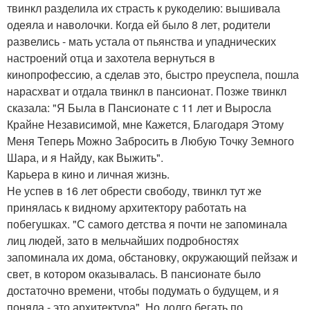
твинкл разделила их страсть к рукоделию: вышивала
одеяла и наволочки. Когда ей было 8 лет, родители
развелись - мать устала от пьянства и упаднических
настроений отца и захотела вернуться в
кинопрофессию, а сделав это, быстро преуспела, пошла
нарасхват и отдала твинкл в пансионат. Позже твинкл
сказала: "Я Была в Пансионате с 11 лет и Выросла
Крайне Независимой, мне Кажется, Благодаря Этому
Меня Теперь Можно Забросить в Любую Точку Земного
Шара, и я Найду, как Выжить".
Карьера в кино и личная жизнь.
Не успев в 16 лет обрести свободу, твинкл тут же
принялась к видному архитектору работать на
побегушках. "С самого детства я почти не запоминала
лиц людей, зато в мельчайших подробностях
запоминала их дома, обстановку, окружающий пейзаж и
свет, в котором оказывалась. В пансионате было
достаточно времени, чтобы подумать о будущем, и я
поняла - это архитектура". Но долго бегать по