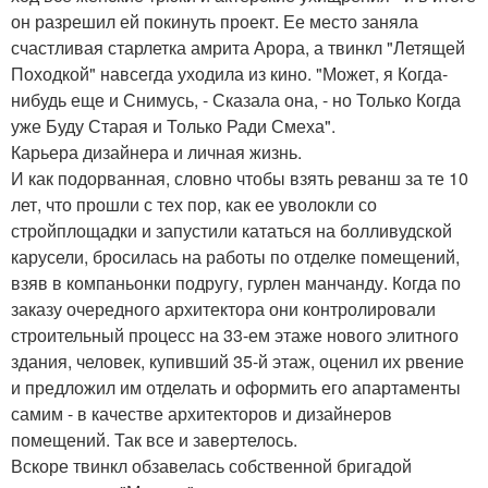
он разрешил ей покинуть проект. Ее место заняла
счастливая старлетка амрита Арора, а твинкл "Летящей
Походкой" навсегда уходила из кино. "Может, я Когда-
нибудь еще и Снимусь, - Сказала она, - но Только Когда
уже Буду Старая и Только Ради Смеха".
Карьера дизайнера и личная жизнь.
И как подорванная, словно чтобы взять реванш за те 10
лет, что прошли с тех пор, как ее уволокли со
стройплощадки и запустили кататься на болливудской
карусели, бросилась на работы по отделке помещений,
взяв в компаньонки подругу, гурлен манчанду. Когда по
заказу очередного архитектора они контролировали
строительный процесс на 33-ем этаже нового элитного
здания, человек, купивший 35-й этаж, оценил их рвение
и предложил им отделать и оформить его апартаменты
самим - в качестве архитекторов и дизайнеров
помещений. Так все и завертелось.
Вскоре твинкл обзавелась собственной бригадой