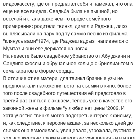
видеокассету, где он предлагал себя и намекал, что она
еще не все видела. Свадьба была не пышной, но
веселой и стала даже чем-то вроде семейного
примирения: родители твинкл, димпл и Раджеш, лихо
выплясывали на пару под ту самую песню из фильма
"клянусь вами"1974, где Раджеш вдрызг напивается с
Мумтаз и они еле держатся на ногах.
На невесте было свадебное убранство от Абу джани и
Сандипа кхослы и обручальное кольцо с бриллиантом в
семь каратов в форме сердца.
В отличие от ее матери, для твинкл брачные узы не
предполагали наложения вето на съемки в кино: более
того после свадебного путешествия ей предстояло в
третий раз сняться с акшаем, теперь уже в качестве его
законной жены в фильме "у любви нет цены"2002. И
хотя участие твинкл могло подогреть интерес к фильму,
и, как следствие, к персоне акшая, за несколько дней до
съемок она взмолилась, увещевала, угрожала, пустила в
ход все женские трюки и актерские ухищрения - и в итоге