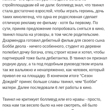
стройплощадкам ей не дали: болливуд знал, что твинкл
стала достаточно взрослой, чтобы играть героинь, дочь
таких кинолегенд, что одна ее родословная сделает
отличную рекламу ее фильму - хотя бы первому. По
сути, приняв предложение попробовать сняться в кино,
твинкл пошла на уговоры, в том числе родительские.
Дхармендра готовил дебютный фильм для своего сына
Бобби деола - ничего особенного, студент из деревни
полюбил дочку богача, отец строит козни и хотел, чтобы
партнершей тоже была дебютантка. В твинкл он признал
родную душу, а та под подобным руководством играла
так же вальяжно и ненапряженно, как человек, который
привел ее на площадку. В конечном итоге "Сезон
Дождей" принес больше славы твинкл, чем "Бобби"
матери. Далее последовали 6 лет работы в кино.
Твинкл не критикует болливуд или его нравы - просто,
пока нам так весело было на нее смотреть, ей было