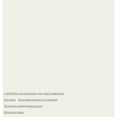
Уютная светлая квартира в лучах солнца.
Дизайн малометражной студии 21, 1 м 2 (24, 9 м 2 с
балконом) в Краснодаре.
© 2026 Всё об интерьере для дома и квартиры
Контакты
Пользовательское соглашение
Политика конфидециальности
Обратная связь