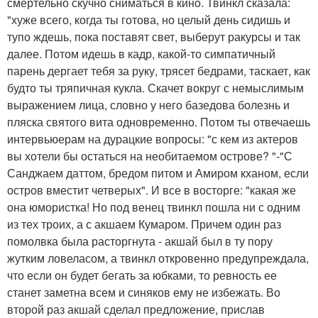
смертельно скучно сниматься в кино. Твинкл сказала:
"хуже всего, когда ты готова, но целый день сидишь и
тупо ждешь, пока поставят свет, выберут ракурсы и так
далее. Потом идешь в кадр, какой-то симпатичный
парень дергает тебя за руку, трясет бедрами, таскает, как
будто ты тряпичная кукла. Скачет вокруг с немыслимым
выражением лица, словно у него базедова болезнь и
пляска святого вита одновременно. Потом ты отвечаешь
интервьюерам на дурацкие вопросы: "с кем из актеров
вы хотели бы остаться на необитаемом острове? "-"С
Санджаем даттом, бредом питом и Амиром кханом, если
остров вместит четверых". И все в восторге: "какая же
она юмористка! Но под венец твинкл пошла ни с одним
из тех троих, а с акшаем Кумаром. Причем один раз
помолвка была расторгнута - акшай был в ту пору
жутким ловеласом, а твинкл откровенно предупреждала,
что если он будет бегать за юбками, то ревность ее
станет заметна всем и синяков ему не избежать. Во
второй раз акшай сделал предложение, прислав